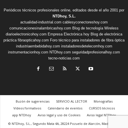
Periódicos técnicos profesionales online, editados desde el año 2001 por
NTDhoy, S.L.
actualidad-industrial.com
cablesyconectoreshoy.com
comunicacionesinalambricashoy.com
Blog de tecnología Wireless
diarioelectronicohoy.com
Empresa Electrónica hoy
Blog de electrónica
práctica
fibraopticahoy.com
Foro técnico para instaladores de fibra óptica
industriaembebidahoy.com
instaladoresdetelecomhoy.com
instrumentacionhoy.com
NTDhoy.com
seguridadprofesionalhoy.com
tecno-noticias.com
Buzón de sugerencias
SERVICIO AL LECTOR
Monografías
Vídeos formativos
Calendario de eventos
CURSOS técnicos
app NTDhoy
Aviso legal y uso de Cookies
Aviso legal NTDhoy
© NTDhoy, S.L., Segundo Mata 4A, 28224 Pozuelo de Alarcón, Madrid, +34