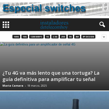
100G
10G
1200 MBPS
1G
2.5G
25G
3G
3M
3P DESIGN
¿Tu 4G va más lento que una tortuga? La
guía definitiva para amplificar tu señal
Maria Camara
-
18 marzo, 2025