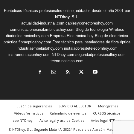
Periódicos técnicos profesionales online, editados desde el año 2001 por
NTDhoy, S.L.
actualidad-industrial.com
cablesyconectoreshoy.com
comunicacionesinalambricashoy.com
Blog de tecnología Wireless
diarioelectronicohoy.com
Empresa Electrónica hoy
Blog de electrónica
práctica
fibraopticahoy.com
Foro técnico para instaladores de fibra óptica
industriaembebidahoy.com
instaladoresdetelecomhoy.com
instrumentacionhoy.com
NTDhoy.com
seguridadprofesionalhoy.com
tecno-noticias.com
Buzón de sugerencias
SERVICIO AL LECTOR
Monografías
Vídeos formativos
Calendario de eventos
CURSOS técnicos
app NTDhoy
Aviso legal y uso de Cookies
Aviso legal NTDhoy
© NTDhoy, S.L., Segundo Mata 4A, 28224 Pozuelo de Alarcón, Madrid, +34