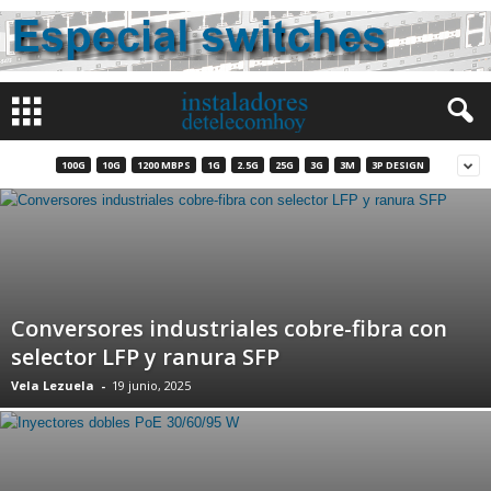
100G
10G
1200 MBPS
1G
2.5G
25G
3G
3M
3P DESIGN
Conversores industriales cobre-fibra con
selector LFP y ranura SFP
Vela Lezuela
-
19 junio, 2025