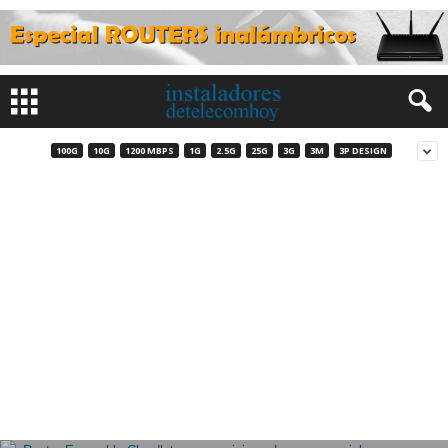
100G
10G
1200 MBPS
1G
2.5G
25G
3G
3M
3P DESIGN