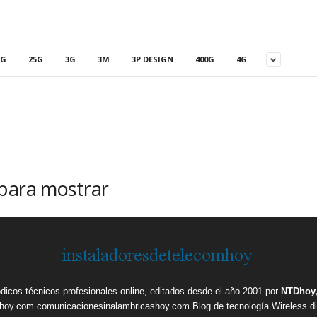
5G
25G
3G
3M
3P DESIGN
400G
4G
 para mostrar
ódicos técnicos profesionales online, editados desde el año 2001 por
NTDhoy,
shoy.com
comunicacionesinalambricashoy.com
Blog de tecnología Wireless
d