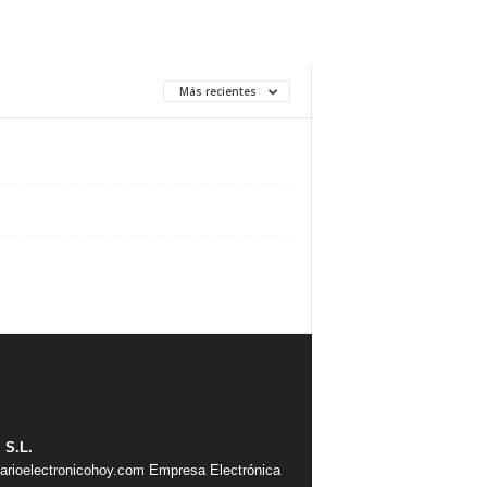
Más recientes
 S.L.
iarioelectronicohoy.com
Empresa Electrónica