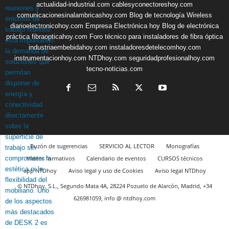
actualidad-industrial.com
cablesyconectoreshoy.com
comunicacionesinalambricashoy.com
Blog de tecnología Wireless
diarioelectronicohoy.com
Empresa Electrónica hoy
Blog de electrónica
práctica
fibraopticahoy.com
Foro técnico para instaladores de fibra óptica
industriaembebidahoy.com
instaladoresdetelecomhoy.com
instrumentacionhoy.com
NTDhoy.com
seguridadprofesionalhoy.com
tecno-noticias.com
Buzón de sugerencias
SERVICIO AL LECTOR
Monografías
Vídeos formativos
Calendario de eventos
CURSOS técnicos
app NTDhoy
Aviso legal y uso de Cookies
Aviso legal NTDhoy
© NTDhoy, S.L., Segundo Mata 4A, 28224 Pozuelo de Alarcón, Madrid, +34
626981059, info @ ntdhoy.com