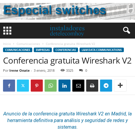
Inicio
Comunicaciones
Conferencia gratuita Wireshark V2
COMUNICACIONES
EMPRESAS
CONFERENCIAS
L&M DATA COMMUNICATIONS
Conferencia gratuita Wireshark V2
Por
Irene Onate
-
3 enero, 2018
3325
0
Anuncio de la conferencia gratuita Wireshark V2 en Madrid, la
herramienta definitiva para análisis y
seguridad
de redes y
sistemas
.