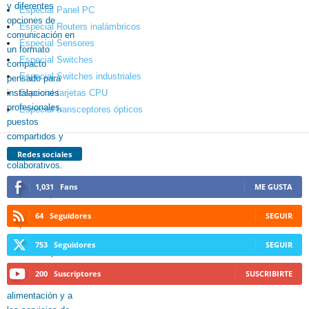
Especial Panel PC
Especial Routers inalámbricos
Especial Sensores
Especial Switches
Especial Switches industriales
Especial tarjetas CPU
Especial transceptores ópticos
Redes sociales
1,031
Fans
ME GUSTA
64
Seguidores
SEGUIR
753
Seguidores
SEGUIR
200
Suscriptores
SUSCRIBIRTE