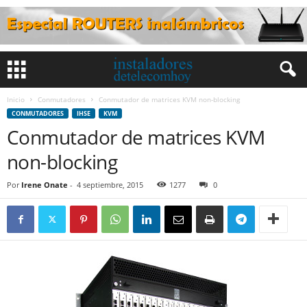
Inicio
Conmutadores
Conmutador de matrices KVM non-blocking
CONMUTADORES
IHSE
KVM
Conmutador de matrices KVM
non-blocking
Por
Irene Onate
-
4 septiembre, 2015
1277
0