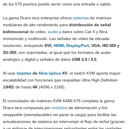
de los 576 puertos puede servir como una entrada o salida.
La gama Draco tera enterprise ofrece
sistemas
de matrices
modulares de alto rendimiento para
distribución de señal
bidireccional
de vídeo,
audio
y datos sobre Cat X y fibra
monomodo y multimodo. Las señales de vídeo de elevada
resolución, incluyendo
DVI,
HDMI
,
DisplayPort
, VGA, HD-SDI y
3G-SDI
, son soportadas, al igual que los formatos de audio
analógico y digital y señales de datos
USB 2.0 / 3.0
.
Al usar
tarjetas
de
fibra óptica
XV
, el switch KVM aporta mayor
escalabilidad con funciones que respaldan Ultra High Definition
(
UHD
) de hasta
4K
(4096 x 2160).
El conmutador de matrices KVM K480-576 completa la gama
Draco tera compuesta por
módulos
de alimentación y
hot
swappable
(reemplazables sin parar la carga) para facilitar las
actualizaciones de sistema sin interrumpir el flujo de señal (gracias
a un enfoque de interconexiones redundantes entre las unidades