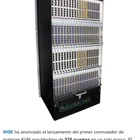
IHSE
ha anunciado el lanzamiento del primer conmutador de
matrices KVM
non-blocking
de
576 puertos
en un solo marco. El