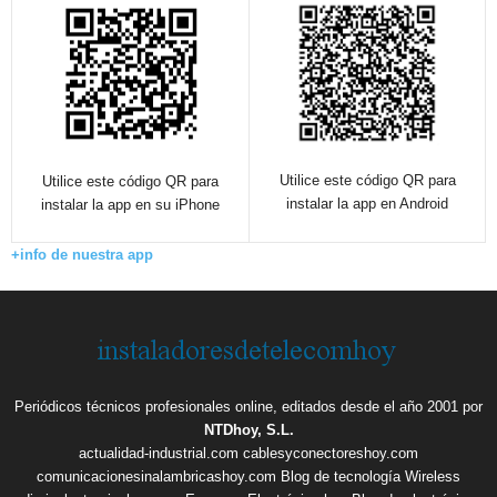
Utilice este código QR para
Utilice este código QR para
instalar la app en Android
instalar la app en su iPhone
+info de nuestra app
Periódicos técnicos profesionales online, editados desde el año 2001 por
NTDhoy, S.L.
actualidad-industrial.com
cablesyconectoreshoy.com
comunicacionesinalambricashoy.com
Blog de tecnología Wireless