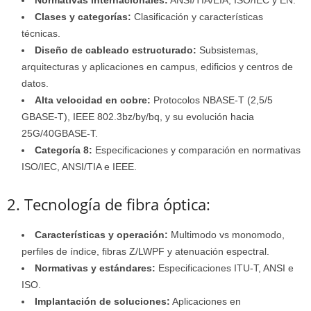
Normativas internacionales:
ANSI/TIA/EIA, ISO/IEC y EN.
Clases y categorías:
Clasificación y características
técnicas.
Diseño de cableado estructurado:
Subsistemas,
arquitecturas y aplicaciones en campus, edificios y centros de
datos.
Alta velocidad en cobre:
Protocolos NBASE-T (2,5/5
GBASE-T), IEEE 802.3bz/by/bq, y su evolución hacia
25G/40GBASE-T.
Categoría 8:
Especificaciones y comparación en normativas
ISO/IEC, ANSI/TIA e IEEE.
2. Tecnología de fibra óptica:
Características y operación:
Multimodo vs monomodo,
perfiles de índice, fibras Z/LWPF y atenuación espectral.
Normativas y estándares:
Especificaciones ITU-T, ANSI e
ISO.
Implantación de soluciones:
Aplicaciones en