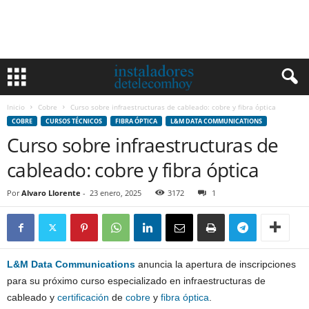
Inicio
Cobre
Curso sobre infraestructuras de cableado: cobre y fibra óptica
COBRE
CURSOS TÉCNICOS
FIBRA ÓPTICA
L&M DATA COMMUNICATIONS
Curso sobre infraestructuras de
cableado: cobre y fibra óptica
Por
Alvaro Llorente
-
23 enero, 2025
3172
1
L&M Data Communications
anuncia la apertura de inscripciones
para su próximo curso especializado en infraestructuras de
cableado y
certificación
de
cobre
y
fibra óptica
.