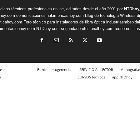
ódicos técnicos profesionales online, editados desde el año 2001 por
NTDhoy,
shoy.com
comunicacionesinalambricashoy.com
Blog de tecnología Wireless
d
pticahoy.com
Foro técnico para instaladores de fibra óptica
industriaembebid
rumentacionhoy.com
NTDhoy.com
seguridadprofesionalhoy.com
tecno-noticia
e
Buzón de sugerencias
SERVICIO AL LECTOR
Monografía
m
CURSOS técnicos
app NTDhoy