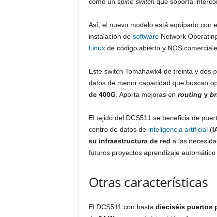
como un
spine switch
que soporta interc
Así, el nuevo modelo está equipado con 
instalación de
software
Network Operating
Linux
de código abierto y NOS comerciale
Este switch Tomahawk4 de treinta y dos 
datos de menor capacidad que buscan 
de 400G
. Aporta mejoras en
routing
y
br
El tejido del DCS511 se beneficia de pue
centro de datos de
inteligencia artificial
(
I
su infraestructura de red
a las necesidad
futuros proyectos aprendizaje automático 
Otras características
El DCS511 con hasta
dieciséis puertos 