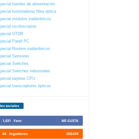
pecial fuentes de alimentación
pecial fusionadoras fibra óptica
pecial módulos inalámbricos
pecial osciloscopios
pecial OTDR
pecial Panel PC
pecial Routers inalámbricos
pecial Sensores
pecial Switches
pecial Switches industriales
pecial tarjetas CPU
pecial transceptores ópticos
es sociales
1,031
Fans
ME GUSTA
64
Seguidores
SEGUIR