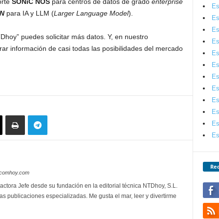
orte
SONiC NOS
para centros de datos de grado
enterprise
Es
AN
para IA y LLM (
Larger Language Model
).
Es
Es
hoy” puedes solicitar más datos. Y, en nuestro
Es
rar información de casi todas las posibilidades del mercado
Es
Es
Es
Es
Es
Es
Es
Es
Red
lecomhoy.com
actora Jefe desde su fundación en la editorial técnica NTDhoy, S.L.
as publicaciones especializadas. Me gusta el mar, leer y divertirme