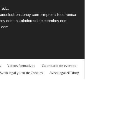
 S.L.
iarioelectronicohoy.com
Empresa Electrónica
ahoy.com
instaladoresdetelecomhoy.com
s.com
s
Vídeos formativos
Calendario de eventos
Aviso legal y uso de Cookies
Aviso legal NTDhoy