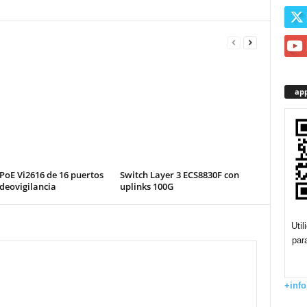
app
PoE Vi2616 de 16 puertos
Switch Layer 3 ECS8830F con
deovigilancia
uplinks 100G
Uti
par
+info