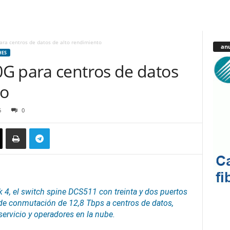
ra centros de datos de alto rendimiento
anu
HES
G para centros de datos
to
6
0
 el switch spine DCS511 con treinta y dos puertos
d de conmutación de 12,8 Tbps a
centros de datos
,
ervicio y operadores en la nube.