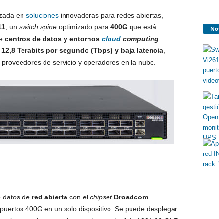
izada en
soluciones
innovadoras para redes abiertas,
11
, un
switch spine
optimizado para
400G
que está
Not
de
centros de datos y entornos
cloud
computing
.
e
12,8 Terabits p
o
r se
gu
nd
o
(Tbps)
y baja latencia
,
, proveedores de servicio y operadores en la nube.
e datos de
red abierta
con el
chipset
Broadcom
s puertos 400G en un solo dispositivo. Se puede desplegar