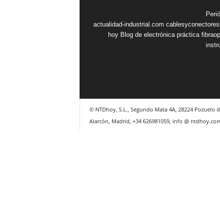
Peri
actualidad-industrial.com
cablesyconectore
hoy
Blog de electrónica práctica
fibrao
inst
© NTDhoy, S.L., Segundo Mata 4A, 28224 Pozuelo d
Alarcón, Madrid, +34 626981059, info @ ntdhoy.co