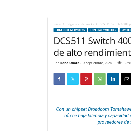
m
h
o
y
Inicio
Edgecore Networks
DCS511 Switch 400G pa
.
EDGECORE NETWORKS
ESPECIAL SWITCHES
SWITC
c
DCS511 Switch 400
o
de alto rendimien
m
Por
Irene Onate
-
3 septiembre, 2024
1229
Con un
chipset
Broadcom Tomahawk 4,
ofrece baja latencia y capacida
proveedores de s