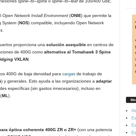
onexiones
spine
–
to
–
spine
o
spine
–
to
–
leaf
de 100/400 GbE.
el
Open Network Install Environment
(
ONIE
) que permite la
 System (
NOS
) compatible, incluyendo Open Network
s.
puertos proporciona una
solución asequible
en centros de
opciones de 400G como
alternativa al Tomahawk 3 Spine
idging
VXLAN
.
rtos 400G de baja densidad para
cargas
de trabajo de
A
) y generales. Esto ayuda a las organizaciones a
adaptar
es específicas (sin gastos innecesarios), incluso en
(
ML
).
Mon
Al
Es
Es
para óptica coherente
400G ZR o ZR+
(con una potencia
Es