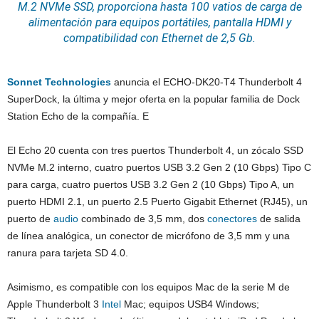
M.2 NVMe
SSD
, proporciona hasta 100 vatios de carga de
alimentación para equipos portátiles, pantalla
HDMI
y
compatibilidad con
Ethernet
de 2,5 Gb.
Sonnet Technologies
anuncia el ECHO-DK20-T4 Thunderbolt 4
SuperDock, la última y mejor oferta en la popular familia de Dock
Station Echo de la compañía. E
El Echo 20 cuenta con tres puertos Thunderbolt 4, un zócalo SSD
NVMe M.2 interno, cuatro puertos USB 3.2 Gen 2 (10 Gbps) Tipo C
para carga, cuatro puertos USB 3.2 Gen 2 (10 Gbps) Tipo A, un
puerto HDMI 2.1, un puerto 2.5 Puerto Gigabit Ethernet (RJ45), un
puerto de
audio
combinado de 3,5 mm, dos
conectores
de salida
de línea analógica, un conector de micrófono de 3,5 mm y una
ranura para tarjeta SD 4.0.
Asimismo, es compatible con los equipos Mac de la serie M de
Apple Thunderbolt 3
Intel
Mac; equipos USB4 Windows;