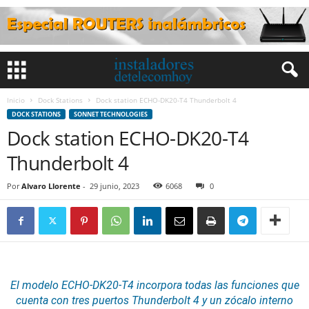
Inicio
Dock Stations
Dock station ECHO-DK20-T4 Thunderbolt 4
DOCK STATIONS
SONNET TECHNOLOGIES
Dock station ECHO-DK20-T4
Thunderbolt 4
Por
Alvaro Llorente
-
29 junio, 2023
6068
0
El modelo ECHO-DK20-T4 incorpora todas las funciones que
cuenta con tres puertos Thunderbolt 4 y un zócalo interno