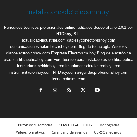
Periódicos técnicos profesionales online, editados desde el año 2001 por
NTDhoy, S.L.
actualidad-industrial.com
cablesyconectoreshoy.com
comunicacionesinalambricashoy.com
Blog de tecnología Wireless
diarioelectronicohoy.com
Empresa Electrónica hoy
Blog de electrónica
práctica
fibraopticahoy.com
Foro técnico para instaladores de fibra óptica
industriaembebidahoy.com
instaladoresdetelecomhoy.com
instrumentacionhoy.com
NTDhoy.com
seguridadprofesionalhoy.com
tecno-noticias.com
Buzón de sugerencias
SERVICIO AL LECTOR
Monografías
Vídeos formativos
Calendario de eventos
CURSOS técnicos