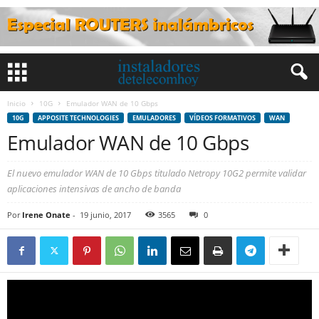
Inicio
10G
Emulador WAN de 10 Gbps
10G
APPOSITE TECHNOLOGIES
EMULADORES
VÍDEOS FORMATIVOS
WAN
Emulador WAN de 10 Gbps
El nuevo emulador WAN de 10 Gbps titulado Netropy 10G2 permite validar
aplicaciones intensivas de ancho de banda
Por
Irene Onate
-
19 junio, 2017
3565
0