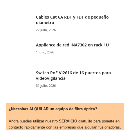
Cables Cat 6A RDT y FDT de pequeño
diámetro
22 julio, 2026
Appliance de red INA7302 en rack 1U
1 julio, 2026
Switch PoE Vi2616 de 16 puertos para
videovigilancia
31 julio, 2026
¿Necesitas ALQUILAR un equipo de fibra óptica?
Ahora puedes utilizar nuestro
SERVICIO gratuito
para ponerte en
contacto rápidamente con las empresas que alquilan fusionadoras,