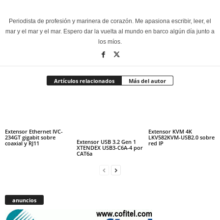
Periodista de profesión y marinera de corazón. Me apasiona escribir, leer, el
mar y el mar y el mar. Espero dar la vuelta al mundo en barco algún día junto a
los míos.
Artículos relacionados
Más del autor
Extensor Ethernet IVC-
Extensor KVM 4K
234GT gigabit sobre
LKV582KVM-USB2.0 sobre
Extensor USB 3.2 Gen 1
coaxial y RJ11
red IP
XTENDEX USB3-C6A-4 por
CAT6a
anuncios