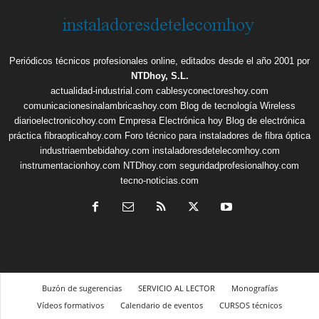
Periódicos técnicos profesionales online, editados desde el año 2001 por
NTDhoy, S.L.
actualidad-industrial.com
cablesyconectoreshoy.com
comunicacionesinalambricashoy.com
Blog de tecnología Wireless
diarioelectronicohoy.com
Empresa Electrónica hoy
Blog de electrónica
práctica
fibraopticahoy.com
Foro técnico para instaladores de fibra óptica
industriaembebidahoy.com
instaladoresdetelecomhoy.com
instrumentacionhoy.com
NTDhoy.com
seguridadprofesionalhoy.com
tecno-noticias.com
Buzón de sugerencias
SERVICIO AL LECTOR
Monografías
Vídeos formativos
Calendario de eventos
CURSOS técnicos