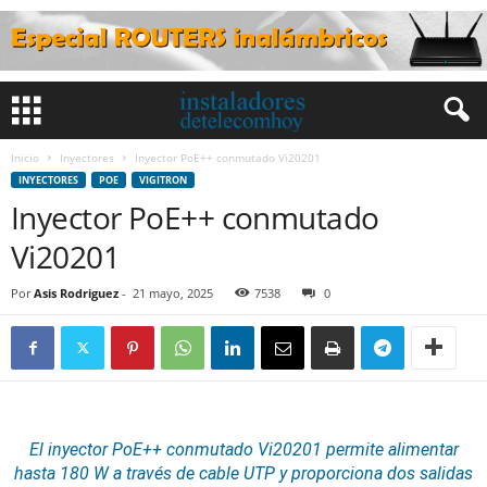
Inicio
Inyectores
Inyector PoE++ conmutado Vi20201
INYECTORES
POE
VIGITRON
Inyector PoE++ conmutado
Vi20201
Por
Asis Rodriguez
-
21 mayo, 2025
7538
0
El inyector
PoE
++ conmutado Vi20201 permite alimentar
hasta 180 W a través de cable UTP y proporciona dos salidas