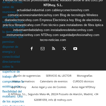
Periódicos técnicos profesionales online, editados desde el año 2001 por
NTDhoy, S.L.
actualidad-industrial.com
cablesyconectoreshoy.com
comunicacionesinalambricashoy.com
Blog de tecnología Wireless
diarioelectronicohoy.com
Empresa Electrónica hoy
Blog de electrónica
práctica
fibraopticahoy.com
Foro técnico para instaladores de fibra óptica
industriaembebidahoy.com
instaladoresdetelecomhoy.com
instrumentacionhoy.com
NTDhoy.com
seguridadprofesionalhoy.com
tecno-noticias.com
Buzón de sugerencias
SERVICIO AL LECTOR
Monografías
Vídeos formativos
Calendario de eventos
CURSOS técnicos
app NTDhoy
Aviso legal y uso de Cookies
Aviso legal NTDhoy
© NTDhoy, S.L., Segundo Mata 4A, 28224 Pozuelo de Alarcón, Madrid, +34
626981059, info @ ntdhoy.com