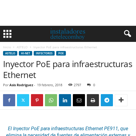
Inicio
ASTELO
Inyector PoE para infraestructuras Ethernet
ASTELO
HI-NET
INYECTORES
POE
Inyector PoE para infraestructuras
Ethernet
Por
Asis Rodriguez
-
19 febrero, 2018
2797
0
El Inyector
PoE
para infraestructuras
Ethernet
PE911, que
elimina la necesidad de
fuentes de alimentación
externas y