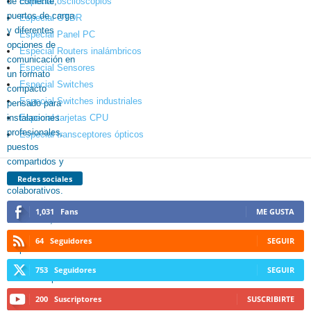
Especial osciloscopios
Especial OTDR
Especial Panel PC
Especial Routers inalámbricos
Especial Sensores
Especial Switches
Especial Switches industriales
Especial tarjetas CPU
Especial transceptores ópticos
Redes sociales
1,031
Fans
ME GUSTA
64
Seguidores
SEGUIR
753
Seguidores
SEGUIR
200
Suscriptores
SUSCRIBIRTE