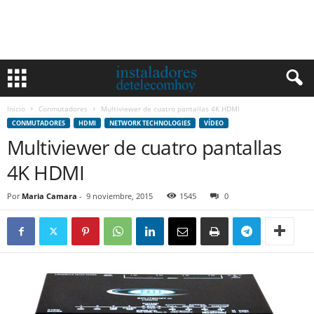
Inicio
Conmutadores
Multiviewer de cuatro pantallas 4K HDMI
CONMUTADORES
HDMI
NETWORK TECHNOLOGIES
VÍDEO
Multiviewer de cuatro pantallas
4K HDMI
Por
Maria Camara
-
9 noviembre, 2015
1545
0