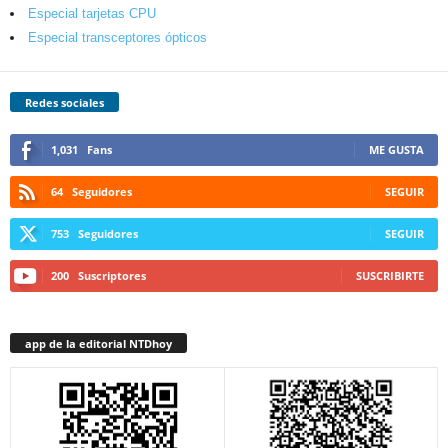
Especial tarjetas CPU
Especial transceptores ópticos
Redes sociales
1,031
Fans
ME GUSTA
64
Seguidores
SEGUIR
753
Seguidores
SEGUIR
200
Suscriptores
SUSCRIBIRTE
app de la editorial NTDhoy