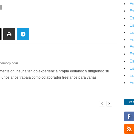
Es
Es
Es
Es
Es
Es
Es
Es
Es
lecomhoy.com
Es
mente online, ha tenido experiencia propia editando y dirigiendo su
Es
 unos años trabaja como colaborador freelance para varias
Es
Red