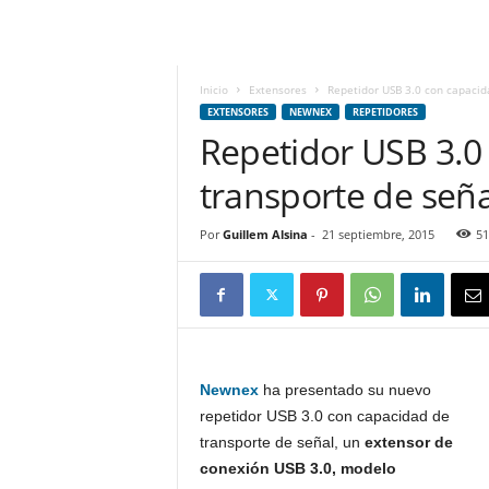
m
h
o
y
Inicio
Extensores
Repetidor USB 3.0 con capacida
.
EXTENSORES
NEWNEX
REPETIDORES
c
Repetidor USB 3.0
o
transporte de seña
m
Por
Guillem Alsina
-
21 septiembre, 2015
51
Newnex
ha presentado su nuevo
repetidor USB 3.0 con capacidad de
transporte de señal, un
extensor de
conexión USB 3.0, modelo