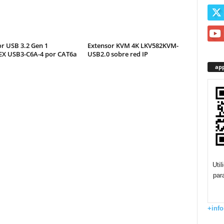
r USB 3.2 Gen 1
Extensor KVM 4K LKV582KVM-
X USB3-C6A-4 por CAT6a
USB2.0 sobre red IP
app
Uti
par
+info