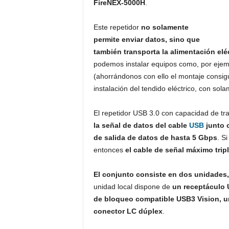
FireNEX-5000H
.
Este repetidor
no solamente
permite enviar datos, sino que
también transporta la alimentación elé
podemos instalar equipos como, por eje
(ahorrándonos con ello el montaje consigui
instalación del tendido eléctrico, con sol
El repetidor USB 3.0 con capacidad de t
la señal de datos del cable
USB
junto 
de salida de datos de hasta 5 Gbps
. S
entonces
el cable de señal máximo trip
El conjunto consiste en dos unidades,
unidad local dispone de
un receptáculo U
de bloqueo compatible USB3 Vision, un
conector LC dúplex
.