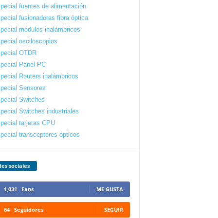
pecial fuentes de alimentación
pecial fusionadoras fibra óptica
pecial módulos inalámbricos
pecial osciloscopios
pecial OTDR
pecial Panel PC
pecial Routers inalámbricos
pecial Sensores
pecial Switches
pecial Switches industriales
pecial tarjetas CPU
pecial transceptores ópticos
es sociales
1,031
Fans
ME GUSTA
64
Seguidores
SEGUIR