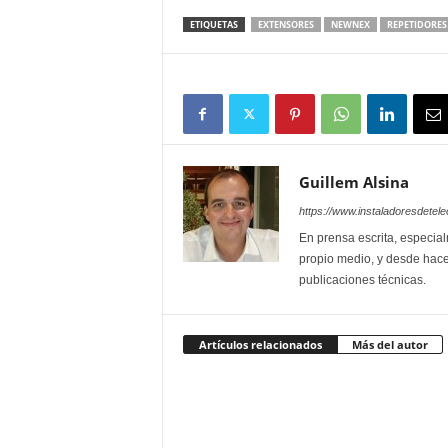
ETIQUETAS
EXTENSORES
NEWNEX
REPETIDORES
Guillem Alsina
https://www.instaladoresdete
En prensa escrita, especial
propio medio, y desde hace
publicaciones técnicas.
Artículos relacionados
Más del autor