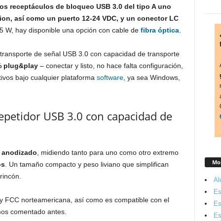
os receptáculos de bloqueo USB 3.0 del tipo A uno
ion, así como un puerto 12-24 VDC, y un conector LC
15 W, hay disponible una opción con cable de
fibra óptica
.
transporte de señal USB 3.0 con capacidad de transporte
% plug&play
– conectar y listo, no hace falta configuración,
tivos bajo cualquier plataforma
software
, ya sea Windows,
 repetidor USB 3.0 con capacidad de
o anodizado
, midiendo tanto para uno como otro extremo
Mon
os
. Un tamaño compacto y peso liviano que simplifican
rincón.
Al
Es
y FCC norteamericana, así como es compatible con el
Es
mos comentado antes.
Es