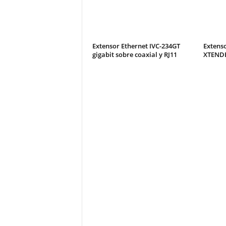
Extensor Ethernet IVC-234GT
Extenso
gigabit sobre coaxial y RJ11
XTENDE