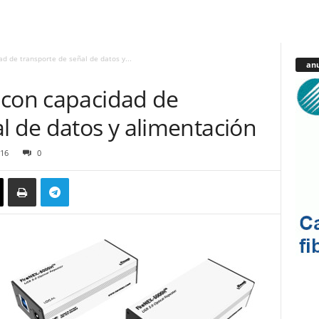
d de transporte de señal de datos y...
anu
 con capacidad de
l de datos y alimentación
16
0