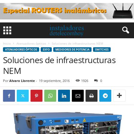
Inicio
Atenuadores ópticos
Soluciones de infraestructuras NEM
ATENUADORES ÓPTICOS
EXFO
MEDIDORES DE POTENCIA
SWITCHES
Soluciones de infraestructuras
NEM
Por
Alvaro Llorente
-
19 septiembre, 2016
1926
0