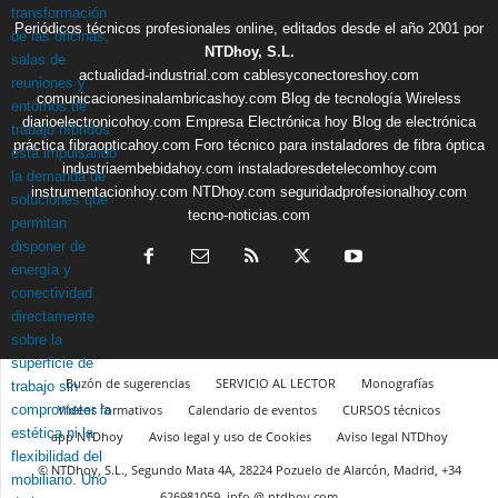
Periódicos técnicos profesionales online, editados desde el año 2001 por
NTDhoy, S.L.
actualidad-industrial.com
cablesyconectoreshoy.com
comunicacionesinalambricashoy.com
Blog de tecnología Wireless
diarioelectronicohoy.com
Empresa Electrónica hoy
Blog de electrónica
práctica
fibraopticahoy.com
Foro técnico para instaladores de fibra óptica
industriaembebidahoy.com
instaladoresdetelecomhoy.com
instrumentacionhoy.com
NTDhoy.com
seguridadprofesionalhoy.com
tecno-noticias.com
Buzón de sugerencias
SERVICIO AL LECTOR
Monografías
Vídeos formativos
Calendario de eventos
CURSOS técnicos
app NTDhoy
Aviso legal y uso de Cookies
Aviso legal NTDhoy
© NTDhoy, S.L., Segundo Mata 4A, 28224 Pozuelo de Alarcón, Madrid, +34
626981059, info @ ntdhoy.com