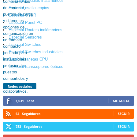
Especial módulos inalámbricos
Especial osciloscopios
Especial OTDR
Especial Panel PC
Especial Routers inalámbricos
Especial Sensores
Especial Switches
Especial Switches industriales
Especial tarjetas CPU
Especial transceptores ópticos
Redes sociales
1,031
Fans
ME GUSTA
64
Seguidores
SEGUIR
753
Seguidores
SEGUIR