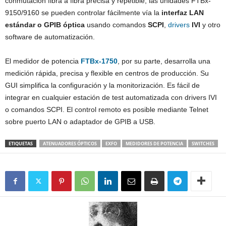
conmutación fibra a fibra precisa y repetible, las unidades FTBx-
9150/9160 se pueden controlar fácilmente vía la
interfaz LAN
estándar o GPIB óptica
usando comandos
SCPI
,
drivers
IVI
y otro
software de automatización.
El medidor de potencia
FTBx-1750
, por su parte, desarrolla una
medición rápida, precisa y flexible en centros de producción. Su
GUI simplifica la configuración y la monitorización. Es fácil de
integrar en cualquier estación de test automatizada con drivers IVI
o comandos SCPI. El control remoto es posible mediante Telnet
sobre puerto LAN o adaptador de GPIB a USB.
ETIQUETAS
ATENUADORES ÓPTICOS
EXFO
MEDIDORES DE POTENCIA
SWITCHES