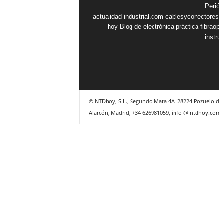
Peri
actualidad-industrial.com
cablesyconectore
hoy
Blog de electrónica práctica
fibrao
inst
© NTDhoy, S.L., Segundo Mata 4A, 28224 Pozuelo d
Alarcón, Madrid, +34 626981059, info @ ntdhoy.co