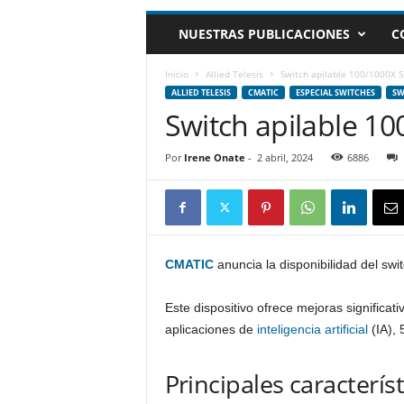
m
NUESTRAS PUBLICACIONES
C
h
o
y
Inicio
Allied Telesis
Switch apilable 100/1000X 
.
ALLIED TELESIS
CMATIC
ESPECIAL SWITCHES
SW
c
Switch apilable 1
o
m
Por
Irene Onate
-
2 abril, 2024
6886
CMATIC
anuncia la disponibilidad del swi
Este dispositivo ofrece mejoras significat
aplicaciones de
inteligencia artificial
(IA), 
Principales característ