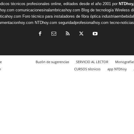
ódicos técnicos profesionales online, editados desde el año 2001 por
NTDhoy,
shoy.com
comunicacionesinalambricashoy.com
Blog de tecnología Wireless
d
pticahoy.com
Foro técnico para instaladores de fibra óptica
industriaembebid
rumentacionhoy.com
NTDhoy.com
seguridadprofesionalhoy.com
tecno-noticia
e
Buzón de sugerencias
SERVICIO AL LECTOR
Monografía
m
CURSOS técnicos
app NTDhoy