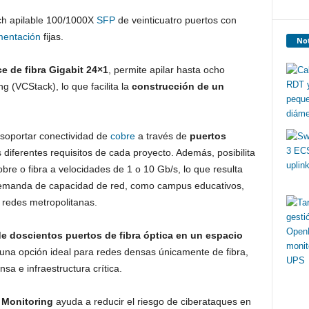
ch apilable 100/1000X
SFP
de veinticuatro puertos con
mentación
fijas.
Not
e de fibra Gigabit 24×1
, permite apilar hasta ocho
g (VCStack), lo que facilita la
construcción de un
l soportar conectividad de
cobre
a través de
puertos
 diferentes requisitos de cada proyecto. Además, posibilita
re o fibra a velocidades de 1 o 10 Gb/s, lo que resulta
 demanda de capacidad de red, como campus educativos,
y redes metropolitanas.
e doscientos puertos de fibra óptica
en un espacio
n una opción ideal para redes densas únicamente de fibra,
a e infraestructura crítica.
 Monitoring
ayuda a reducir el riesgo de ciberataques en