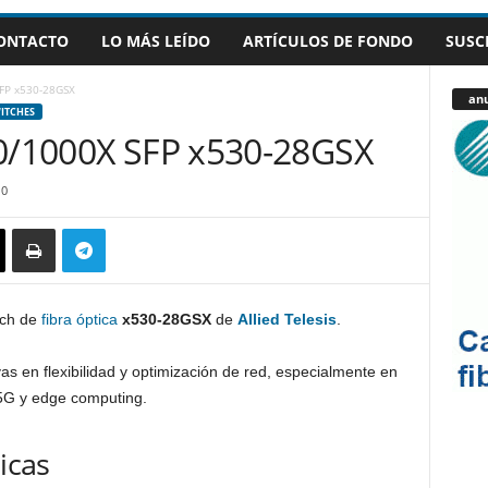
ONTACTO
LO MÁS LEÍDO
ARTÍCULOS DE FONDO
SUSC
SFP x530-28GSX
anu
ITCHES
00/1000X SFP x530-28GSX
0
tch de
fibra óptica
x530-28GSX
de
Allied Telesis
.
ivas en flexibilidad y optimización de red, especialmente en
5G y edge computing.
icas