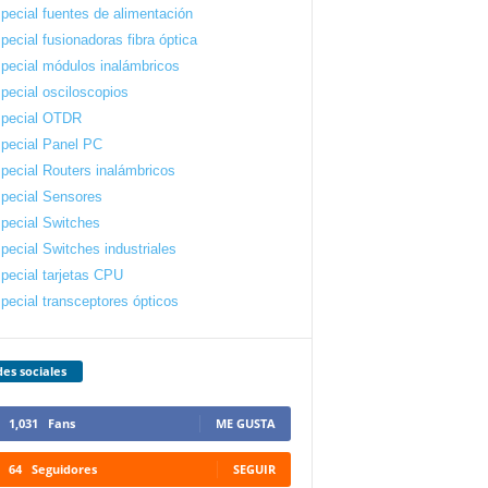
pecial fuentes de alimentación
pecial fusionadoras fibra óptica
pecial módulos inalámbricos
pecial osciloscopios
pecial OTDR
pecial Panel PC
pecial Routers inalámbricos
pecial Sensores
pecial Switches
pecial Switches industriales
pecial tarjetas CPU
pecial transceptores ópticos
es sociales
1,031
Fans
ME GUSTA
64
Seguidores
SEGUIR