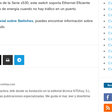
 de la Serie x530, este switch soporta Ethernet Eficiente
Es
 de energía cuando no hay tráfico en un puerto.
Es
Es
cial sobre Switches
, puedes encontrar información sobre
Es
ado.
Es
Es
Es
Es
Es
Es
Es
Es
lecomhoy.com
Red
actora Jefe desde su fundación en la editorial técnica NTDhoy, S.L.
as publicaciones especializadas. Me gusta el mar, leer y divertirme