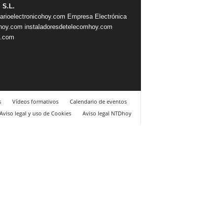
 S.L.
iarioelectronicohoy.com
Empresa Electrónica
ahoy.com
instaladoresdetelecomhoy.com
s.com
s
Vídeos formativos
Calendario de eventos
Aviso legal y uso de Cookies
Aviso legal NTDhoy