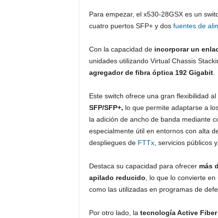
Para empezar, el x530-28GSX es un swit
cuatro puertos SFP+ y dos
fuentes de ali
Con la capacidad de
incorporar un enlac
unidades utilizando Virtual Chassis Stackin
agregador de fibra óptica 192 Gigabit
.
Este switch ofrece una gran flexibilidad a
SFP/SFP+,
lo que permite adaptarse a los
la adición de ancho de banda mediante cob
especialmente útil en entornos con alta
despliegues de
FTTx
, servicios públicos 
Destaca su capacidad para ofrecer
más d
apilado reducido
, lo que lo convierte e
como las utilizadas en programas de defens
Por otro lado, la
tecnología Active Fiber