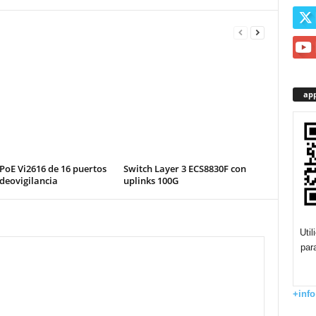
app
PoE Vi2616 de 16 puertos
Switch Layer 3 ECS8830F con
deovigilancia
uplinks 100G
Uti
par
+info