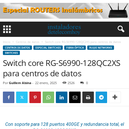
Inicio
Centros de datos
Switch core RG-S6990-128QC2XS para centros de datos
CENTROS DE DATOS
ESPECIAL SWITCHES
FIBRA ÓPTICA
RUIJIE NETWORKS
SWITCHES
Switch core RG-S6990-128QC2XS
para centros de datos
Por
Guillem Alsina
-
22 enero, 2025
2526
0
Con soporte para 128 puertos 400GE y redundancia total, el