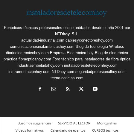
Periódicos técnicos profesionales online, editados desde el año 2001 por
NTDhoy, S.L.
actualidad-industrial.com
cablesyconectoreshoy.com
comunicacionesinalambricashoy.com
Blog de tecnología Wireless
diarioelectronicohoy.com
Empresa Electrónica hoy
Blog de electrónica
práctica
fibraopticahoy.com
Foro técnico para instaladores de fibra óptica
industriaembebidahoy.com
instaladoresdetelecomhoy.com
instrumentacionhoy.com
NTDhoy.com
seguridadprofesionalhoy.com
tecno-noticias.com
Buzón de sugerencias
SERVICIO AL LECTOR
Monografías
Vídeos formativos
Calendario de eventos
CURSOS técnicos