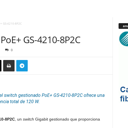
E+ GS-4210-8P2C
anu
 PoE+ GS-4210-8P2C
0
 el switch gestionado PoE+ GS-4210-8P2C ofrece una
ncia total de 120 W.
10-8P2C
, un
switch
Gigabit gestionado que proporciona