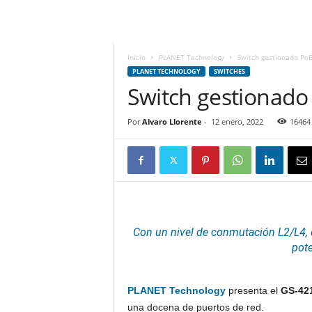
m
h
o
y
Inicio
PLANET Technology
Switch gestionado Po
.
PLANET TECHNOLOGY
SWITCHES
c
Switch gestionado
o
m
Por
Alvaro Llorente
-
12 enero, 2022
16464
Con un nivel de conmutación L2/L4,
pote
PLANET Technology
presenta el
GS-42
una docena de puertos de red.