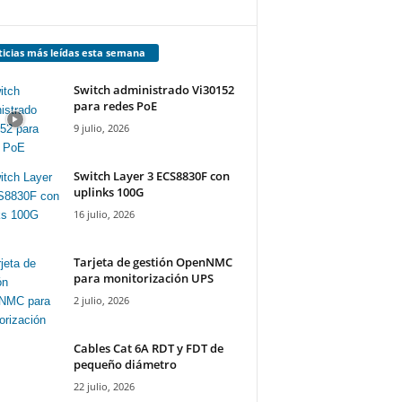
icias más leídas esta semana
Switch administrado Vi30152
para redes PoE
9 julio, 2026
Switch Layer 3 ECS8830F con
uplinks 100G
16 julio, 2026
Tarjeta de gestión OpenNMC
para monitorización UPS
2 julio, 2026
Cables Cat 6A RDT y FDT de
pequeño diámetro
22 julio, 2026