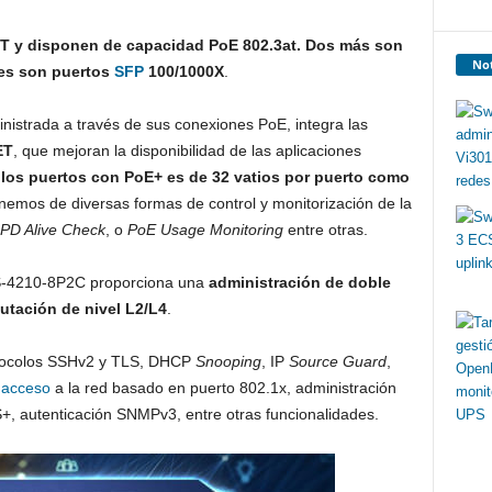
0T y disponen de capacidad PoE 802.3at. Dos más son
Not
tes son puertos
SFP
100/1000X
.
inistrada a través de sus conexiones PoE, integra las
ET
, que mejoran la disponibilidad de las aplicaciones
 los puertos con PoE+ es de 32 vatios por puerto como
onemos de diversas formas de control y monitorización de la
PD Alive Check
, o
PoE Usage Monitoring
entre otras.
-4210-8P2C proporciona una
administración de doble
utación de nivel L2/L4
.
otocolos SSHv2 y TLS, DHCP
Snooping
, IP
Source Guard
,
 acceso
a la red basado en puerto 802.1x, administración
 autenticación SNMPv3, entre otras funcionalidades.