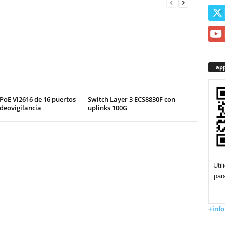
app
PoE Vi2616 de 16 puertos
Switch Layer 3 ECS8830F con
deovigilancia
uplinks 100G
Uti
par
+info