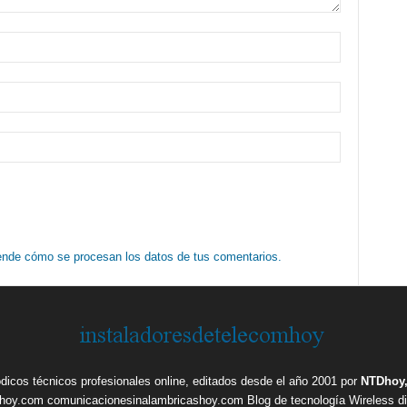
nde cómo se procesan los datos de tus comentarios.
ódicos técnicos profesionales online, editados desde el año 2001 por
NTDhoy,
shoy.com
comunicacionesinalambricashoy.com
Blog de tecnología Wireless
d