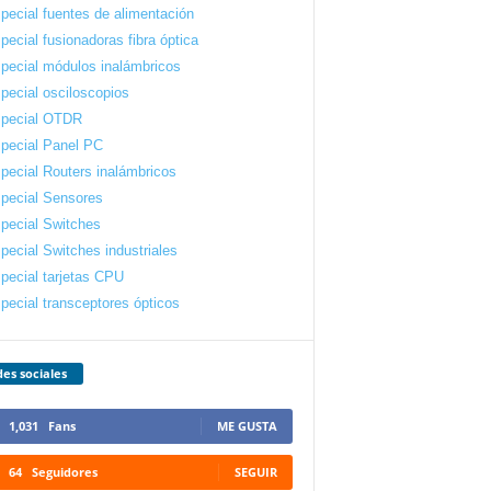
pecial fuentes de alimentación
pecial fusionadoras fibra óptica
pecial módulos inalámbricos
pecial osciloscopios
pecial OTDR
pecial Panel PC
pecial Routers inalámbricos
pecial Sensores
pecial Switches
pecial Switches industriales
pecial tarjetas CPU
pecial transceptores ópticos
es sociales
1,031
Fans
ME GUSTA
64
Seguidores
SEGUIR