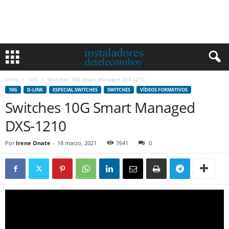
Inicio
10G
Switches 10G Smart Managed DXS-1210
10G
D-LINK
ESPECIAL SWITCHES
SWITCHES
VÍDEOS FORMATIVOS
Switches 10G Smart Managed
DXS-1210
Por
Irene Onate
-
18 marzo, 2021
7641
0