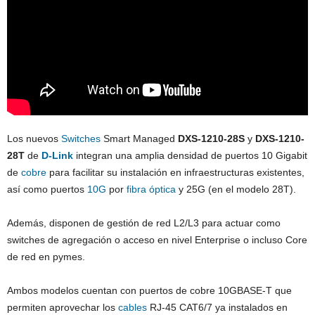
Los nuevos
Switches
Smart Managed
DXS-1210-28S
y
DXS-1210-
28T
de
D-Link
integran una amplia densidad de puertos 10 Gigabit
de
cobre
para facilitar su instalación en infraestructuras existentes,
así como puertos
10G
por
fibra óptica
y 25G (en el modelo 28T).
Además, disponen de gestión de red L2/L3 para actuar como
switches de agregación o acceso en nivel Enterprise o incluso Core
de red en pymes.
Ambos modelos cuentan con puertos de cobre 10GBASE-T que
permiten aprovechar los
cables
RJ-45 CAT6/7 ya instalados en