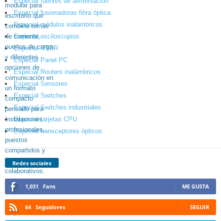
Especial fuentes de alimentación
Especial fusionadoras fibra óptica
Especial módulos inalámbricos
Especial osciloscopios
Especial OTDR
Especial Panel PC
Especial Routers inalámbricos
Especial Sensores
Especial Switches
Especial Switches industriales
Especial tarjetas CPU
Especial transceptores ópticos
Redes sociales
1,031
Fans
ME GUSTA
64
Seguidores
SEGUIR