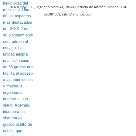
© NTDhoy, S.L., Segundo Mata 4A, 28224 Pozuelo de Alarcón, Madrid, +34
626981059, info @ ntdhoy.com