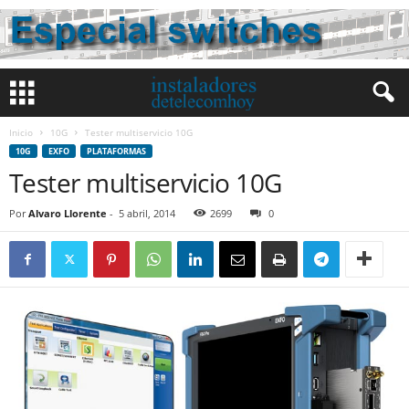
Inicio
10G
Tester multiservicio 10G
10G
EXFO
PLATAFORMAS
Tester multiservicio 10G
Por
Alvaro Llorente
-
5 abril, 2014
2699
0