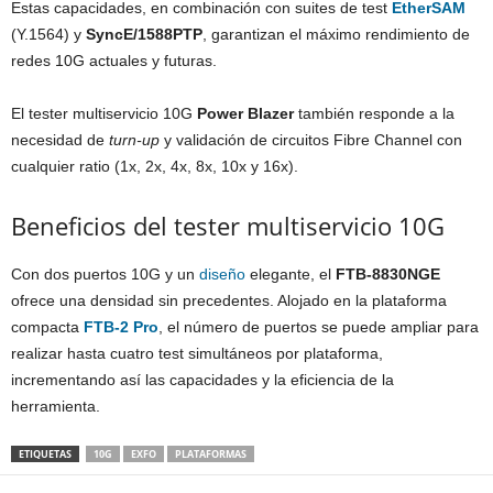
Estas capacidades, en combinación con suites de test
EtherSAM
(Y.1564) y
SyncE/1588PTP
, garantizan el máximo rendimiento de
redes 10G actuales y futuras.
El tester multiservicio 10G
Power Blazer
también responde a la
necesidad de
turn-up
y validación de circuitos Fibre Channel con
cualquier ratio (1x, 2x, 4x, 8x, 10x y 16x).
Beneficios del tester multiservicio 10G
Con dos puertos 10G y un
diseño
elegante, el
FTB-8830NGE
ofrece una densidad sin precedentes. Alojado en la plataforma
compacta
FTB-2 Pro
, el número de puertos se puede ampliar para
realizar hasta cuatro test simultáneos por plataforma,
incrementando así las capacidades y la eficiencia de la
herramienta.
ETIQUETAS
10G
EXFO
PLATAFORMAS