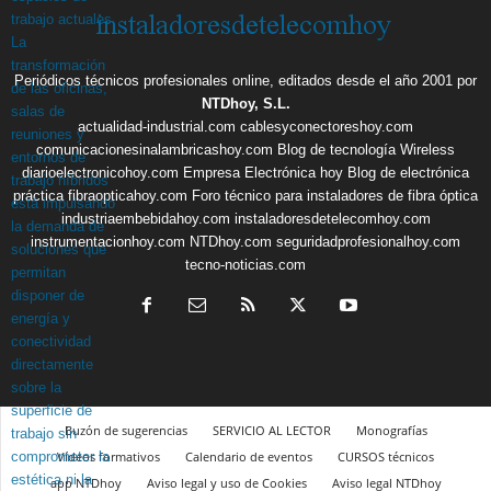
Periódicos técnicos profesionales online, editados desde el año 2001 por
NTDhoy, S.L.
actualidad-industrial.com
cablesyconectoreshoy.com
comunicacionesinalambricashoy.com
Blog de tecnología Wireless
diarioelectronicohoy.com
Empresa Electrónica hoy
Blog de electrónica
práctica
fibraopticahoy.com
Foro técnico para instaladores de fibra óptica
industriaembebidahoy.com
instaladoresdetelecomhoy.com
instrumentacionhoy.com
NTDhoy.com
seguridadprofesionalhoy.com
tecno-noticias.com
Buzón de sugerencias
SERVICIO AL LECTOR
Monografías
Vídeos formativos
Calendario de eventos
CURSOS técnicos
app NTDhoy
Aviso legal y uso de Cookies
Aviso legal NTDhoy