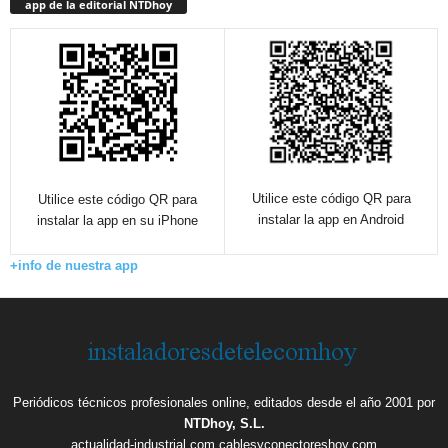
app de la editorial NTDhoy
Utilice este código QR para
Utilice este código QR para
instalar la app en Android
instalar la app en su iPhone
+info de nuestra app
Periódicos técnicos profesionales online, editados desde el año 2001 por
NTDhoy, S.L.
actualidad-industrial.com
cablesyconectoreshoy.com