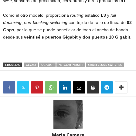
WAP, sensores de proximidad, cerraduras y otros productos
IoT
.
Como el otro modelo, proporciona
routing
estático
L3
y
full
duplexing
,
non-blocking switching
con tejido de ratio de línea de
92
Gbps
, por lo que se puede beneficiar de todo el ancho de banda
desde sus
veintiséis puertos Gigabit y dos puertos 10 Gigabit
.
ETIQUETAS
GC728X
GC728XP
NETGEAR INSIGHT
SMART CLOUD SWITCHES
Maria Camara