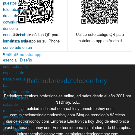
Utilice este código QR para
Utilice este código QR para
instalar la app en Android
instalar la app en su iPhone
+info de nuestra app
Periódicos técnicos profesionales online, editados desde el año 2001 por
NTDhoy, S.L.
actualidad-industrial.com
cablesyconectoreshoy.com
comunicacionesinalambricashoy.com
Blog de tecnología Wireless
diarioelectronicohoy.com
Empresa Electrónica hoy
Blog de electrónica
práctica
fibraopticahoy.com
Foro técnico para instaladores de fibra óptica
industriaembebidahoy.com
instaladoresdetelecomhoy.com