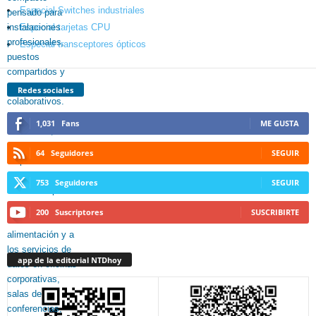
Especial Switches industriales
Especial tarjetas CPU
Especial transceptores ópticos
Redes sociales
1,031
Fans
ME GUSTA
64
Seguidores
SEGUIR
753
Seguidores
SEGUIR
200
Suscriptores
SUSCRIBIRTE
app de la editorial NTDhoy