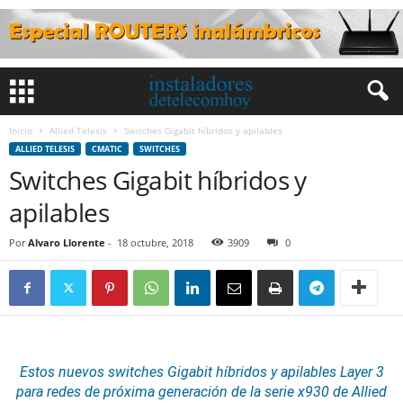
Inicio
Allied Telesis
Switches Gigabit híbridos y apilables
ALLIED TELESIS
CMATIC
SWITCHES
Switches Gigabit híbridos y
apilables
Por
Alvaro Llorente
-
18 octubre, 2018
3909
0
Estos nuevos
switches
Gigabit
híbridos
y apilables Layer 3
para redes de próxima generación de la serie x930 de
Allied