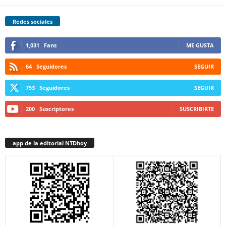
Redes sociales
1,031
Fans
ME GUSTA
64
Seguidores
SEGUIR
753
Seguidores
SEGUIR
200
Suscriptores
SUSCRIBIRTE
app de la editorial NTDhoy