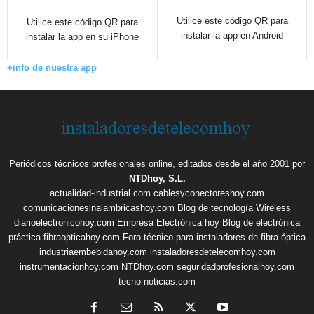
Utilice este código QR para
Utilice este código QR para
instalar la app en Android
instalar la app en su iPhone
+info de nuestra app
Periódicos técnicos profesionales online, editados desde el año 2001 por
NTDhoy, S.L.
actualidad-industrial.com
cablesyconectoreshoy.com
comunicacionesinalambricashoy.com
Blog de tecnología Wireless
diarioelectronicohoy.com
Empresa Electrónica hoy
Blog de electrónica
práctica
fibraopticahoy.com
Foro técnico para instaladores de fibra óptica
industriaembebidahoy.com
instaladoresdetelecomhoy.com
instrumentacionhoy.com
NTDhoy.com
seguridadprofesionalhoy.com
tecno-noticias.com