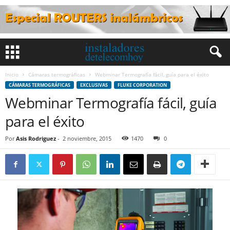
Inicio
Cámaras termográficas
Webminar Termografía fácil, guía para el éxito
CÁMARAS TERMOGRÁFICAS
EXCLUSIVAS
FLUKE CORPORATION
Webminar Termografía fácil, guía
para el éxito
Por
Asis Rodriguez
-
2 noviembre, 2015
1470
0