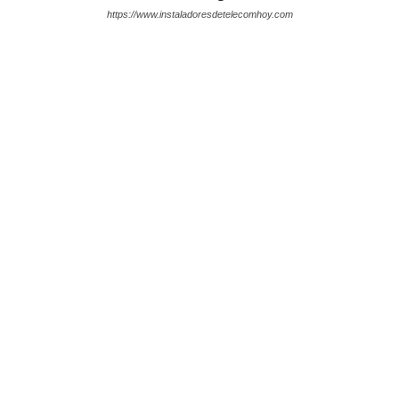
https://www.instaladoresdetelecomhoy.com