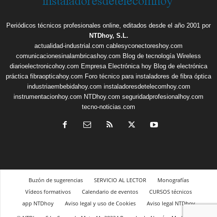
Periódicos técnicos profesionales online, editados desde el año 2001 por
NTDhoy, S.L.
actualidad-industrial.com
cablesyconectoreshoy.com
comunicacionesinalambricashoy.com
Blog de tecnología Wireless
diarioelectronicohoy.com
Empresa Electrónica hoy
Blog de electrónica
práctica
fibraopticahoy.com
Foro técnico para instaladores de fibra óptica
industriaembebidahoy.com
instaladoresdetelecomhoy.com
instrumentacionhoy.com
NTDhoy.com
seguridadprofesionalhoy.com
tecno-noticias.com
Buzón de sugerencias
SERVICIO AL LECTOR
Monografías
Vídeos formativos
Calendario de eventos
CURSOS técnicos
app NTDhoy
Aviso legal y uso de Cookies
Aviso legal NTDhoy