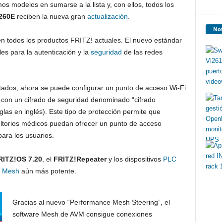
os modelos en sumarse a la lista y, con ellos, todos los
260E
reciben la nueva gran
actualización
.
Not
n todos los productos FRITZ! actuales. El nuevo estándar
es para la autenticación y la
seguridad
de las redes
tados, ahora se puede configurar un punto de acceso Wi-Fi
n con un cifrado de seguridad denominado “cifrado
iglas en inglés). Este tipo de protección permite que
ultorios médicos puedan ofrecer un punto de acceso
para los usuarios.
RITZ!OS 7.20
, el
FRITZ!Repeater
y los dispositivos
PLC
i
Mesh
aún más potente.
Gracias al nuevo “Performance Mesh Steering”, el
software Mesh de AVM consigue conexiones