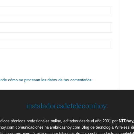
nde cómo se procesan los datos de tus comentarios.
ódicos técnicos profesionales online, editados desde el año 2001 por
NTDhoy,
shoy.com
comunicacionesinalambricashoy.com
Blog de tecnología Wireless
d
pticahoy.com
Foro técnico para instaladores de fibra óptica
industriaembebid