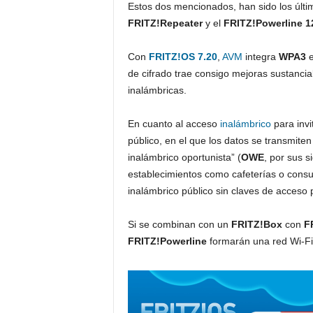
Estos dos mencionados, han sido los últim
FRITZ!Repeater
y el
FRITZ!Powerline 1
Con
FRITZ!OS 7.20
,
AVM
integra
WPA3
e
de cifrado trae consigo mejoras sustancial
inalámbricas.
En cuanto al acceso
inalámbrico
para invi
público, en el que los datos se transmite
inalámbrico oportunista” (
OWE
, por sus s
establecimientos como cafeterías o cons
inalámbrico público sin claves de acceso 
Si se combinan con un
FRITZ!Box
con
F
FRITZ!Powerline
formarán una red Wi-F