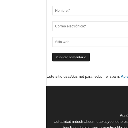
Este sitio usa Akismet para reducir el spam.
Apre
Peri
actualidad-industrial.com
cablesyconectore
hoy
Blog de electrónica práctica
fibrao