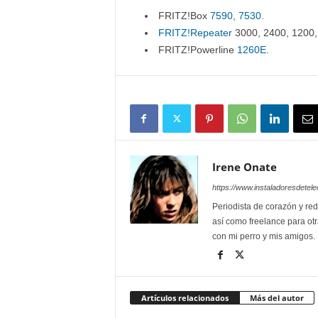
FRITZ!Box
7590
,
7530
.
FRITZ!Repeater
3000, 2400, 1200,
FRITZ!Powerline
1260E
.
Irene Onate
https://www.instaladoresdete
Periodista de corazón y red
así como freelance para otr
con mi perro y mis amigos.
Artículos relacionados
Más del autor