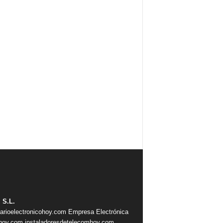
 S.L.
iarioelectronicohoy.com
Empresa Electrónica
ahoy.com
instaladoresdetelecomhoy.com