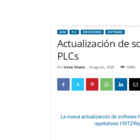
m
h
o
y
Inicio
AVM
Actualización de software para repet
.
AVM
PLC
REPETIDORES
SOFTWARE
c
Actualización de s
o
PLCs
m
Por
Irene Onate
-
20 agosto, 2020
16960
La nueva actualización de
software
F
repetidores
FRITZ!Rep