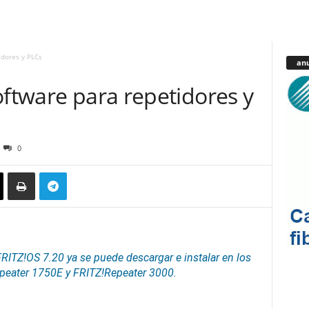
idores y PLCs
anu
oftware para repetidores y
0
RITZ!OS 7.20 ya se puede descargar e instalar en los
eater 1750E y FRITZ!Repeater 3000.