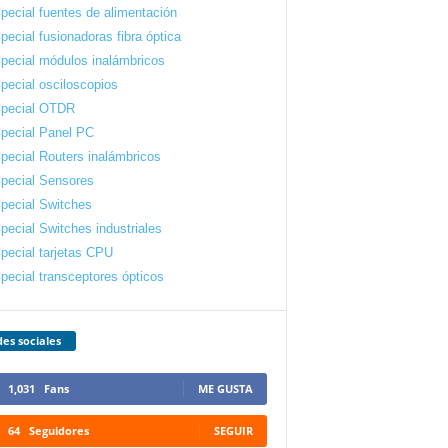
pecial fuentes de alimentación
pecial fusionadoras fibra óptica
pecial módulos inalámbricos
pecial osciloscopios
pecial OTDR
pecial Panel PC
pecial Routers inalámbricos
pecial Sensores
pecial Switches
pecial Switches industriales
pecial tarjetas CPU
pecial transceptores ópticos
es sociales
1,031
Fans
ME GUSTA
64
Seguidores
SEGUIR