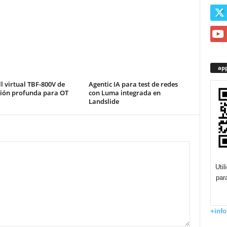
app
l virtual TBF-800V de
Agentic IA para test de redes
ción profunda para OT
con Luma integrada en
Landslide
Uti
par
+info