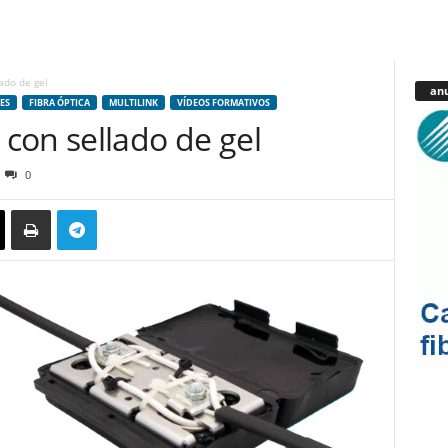
ado de gel
anu
ES
FIBRA ÓPTICA
MULTILINK
VÍDEOS FORMATIVOS
con sellado de gel
0