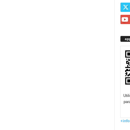
app
Uti
par
+info