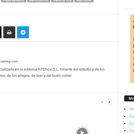
CAJAS MURALES
ENVOLVENTES
FIBRA ÓPTICA
MULTILINK
lecomhoy.com
ializado en la editorial NTDhoy, S.L. Amante del estudio y de los
mo, de los amigos, de leer y del buen comer.
Mon
Al
Es
Es
Es