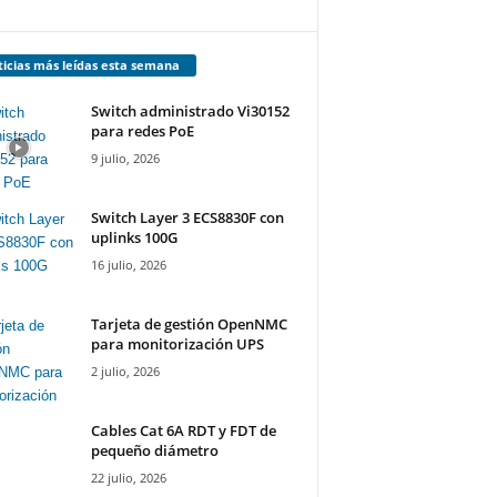
icias más leídas esta semana
Switch administrado Vi30152
para redes PoE
9 julio, 2026
Switch Layer 3 ECS8830F con
uplinks 100G
16 julio, 2026
Tarjeta de gestión OpenNMC
para monitorización UPS
2 julio, 2026
Cables Cat 6A RDT y FDT de
pequeño diámetro
22 julio, 2026