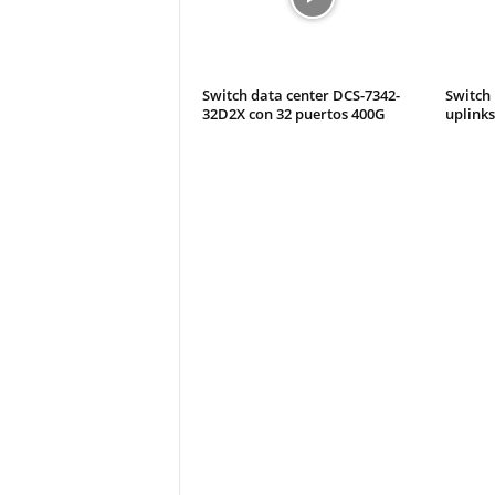
Switch data center DCS-7342-
Switch 
32D2X con 32 puertos 400G
uplinks