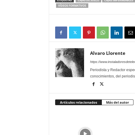
ETIQUETAS
CAJAS DE SUELO
CAJAS IMPERMEABLES
VÍDEOS FORMATIVOS
Alvaro Llorente
https://www.instaladoresdete
Periodista y Redactor espec
conocimientos, del periodis
Artículos relacionados
Más del autor