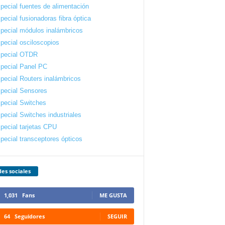
pecial fuentes de alimentación
pecial fusionadoras fibra óptica
pecial módulos inalámbricos
pecial osciloscopios
pecial OTDR
pecial Panel PC
pecial Routers inalámbricos
pecial Sensores
pecial Switches
pecial Switches industriales
pecial tarjetas CPU
pecial transceptores ópticos
es sociales
1,031
Fans
ME GUSTA
64
Seguidores
SEGUIR