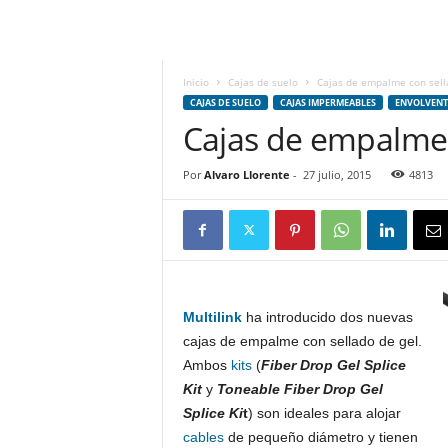
m
h
o
y
Inicio
Cajas de suelo
Cajas de empalme con sell
.
CAJAS DE SUELO
CAJAS IMPERMEABLES
ENVOLVENT
c
Cajas de empalme 
o
m
Por
Alvaro Llorente
-
27 julio, 2015
4813
Multilink
ha introducido dos nuevas
cajas de empalme con sellado de gel.
Ambos
kits
(
Fiber Drop Gel Splice
Kit
y
Toneable Fiber Drop Gel
Splice Ki
t
) son ideales para alojar
cables
de pequeño diámetro y tienen