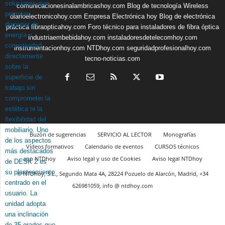
comunicacionesinalambricashoy.com
Blog de tecnología Wireless
diarioelectronicohoy.com
Empresa Electrónica hoy
Blog de electrónica
práctica
fibraopticahoy.com
Foro técnico para instaladores de fibra óptica
industriaembebidahoy.com
instaladoresdetelecomhoy.com
instrumentacionhoy.com
NTDhoy.com
seguridadprofesionalhoy.com
tecno-noticias.com
Buzón de sugerencias
SERVICIO AL LECTOR
Monografías
Vídeos formativos
Calendario de eventos
CURSOS técnicos
app NTDhoy
Aviso legal y uso de Cookies
Aviso legal NTDhoy
© NTDhoy, S.L., Segundo Mata 4A, 28224 Pozuelo de Alarcón, Madrid, +34
626981059, info @ ntdhoy.com