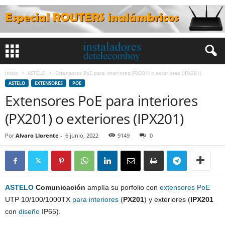
Inicio
ASTELO
Extensores PoE para interiores (PX201) o exteriores (IPX201)
ASTELO
EXTENSORES
POE
Extensores PoE para interiores
(PX201) o exteriores (IPX201)
Por
Alvaro Llorente
-
6 junio, 2022
9149
0
ASTELO
Comunicación
amplía su porfolio con
extensores
PoE
UTP 10/100/1000TX
para interiores
(
PX201
) y exteriores (
IPX201
con
diseño
IP65).