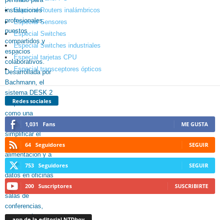
Especial Routers inalámbricos
Especial Sensores
Especial Switches
Especial Switches industriales
Especial tarjetas CPU
Especial transceptores ópticos
Redes sociales
1,031
Fans
ME GUSTA
64
Seguidores
SEGUIR
753
Seguidores
SEGUIR
200
Suscriptores
SUSCRIBIRTE
app de la editorial NTDhoy