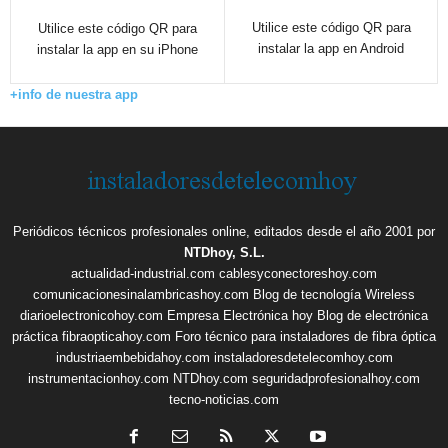
Utilice este código QR para
Utilice este código QR para
instalar la app en Android
instalar la app en su iPhone
+info de nuestra app
Periódicos técnicos profesionales online, editados desde el año 2001 por
NTDhoy, S.L.
actualidad-industrial.com
cablesyconectoreshoy.com
comunicacionesinalambricashoy.com
Blog de tecnología Wireless
diarioelectronicohoy.com
Empresa Electrónica hoy
Blog de electrónica
práctica
fibraopticahoy.com
Foro técnico para instaladores de fibra óptica
industriaembebidahoy.com
instaladoresdetelecomhoy.com
instrumentacionhoy.com
NTDhoy.com
seguridadprofesionalhoy.com
tecno-noticias.com