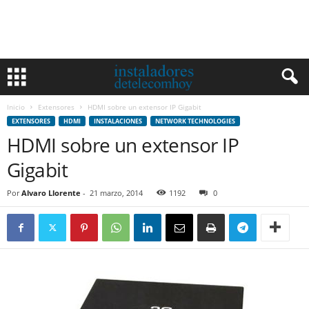
Inicio
Extensores
HDMI sobre un extensor IP Gigabit
EXTENSORES
HDMI
INSTALACIONES
NETWORK TECHNOLOGIES
HDMI sobre un extensor IP
Gigabit
Por
Alvaro Llorente
-
21 marzo, 2014
1192
0