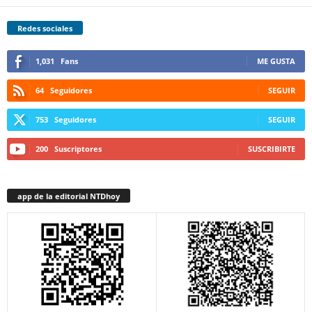
Redes sociales
1,031
Fans
ME GUSTA
64
Seguidores
SEGUIR
753
Seguidores
SEGUIR
200
Suscriptores
SUSCRIBIRTE
app de la editorial NTDhoy