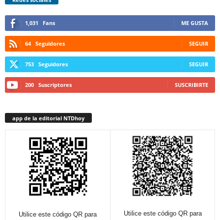
1,031
Fans
ME GUSTA
64
Seguidores
SEGUIR
753
Seguidores
SEGUIR
200
Suscriptores
SUSCRIBIRTE
app de la editorial NTDhoy
Utilice este código QR para
Utilice este código QR para