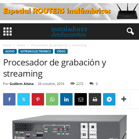
Inicio
Audio
Procesador de grabación y streaming
AUDIO
EXTRON ELECTRONICS
VÍDEO
Procesador de grabación y
streaming
Por
Guillem Alsina
-
26 octubre, 2016
2272
0