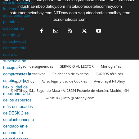
industriaembebidahoy.com
instaladoresdetelecomhoy.com
instrumentacionhoy.com
NTDhoy.com
seguridadprofesionalhoy.com
tecno-noticias.com
Buzón de sugerencias
SERVICIO AL LECTOR
Monografías
Vídeos formativos
Calendario de eventos
CURSOS técnicos
app NTDhoy
Aviso legal y uso de Cookies
Aviso legal NTDhoy
© NTDhoy, S.L., Segundo Mata 4A, 28224 Pozuelo de Alarcón, Madrid, +34
626981059, info @ ntdhoy.com