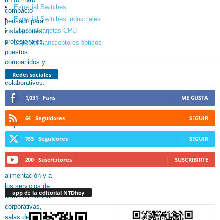
Especial Switches
Especial Switches industriales
Especial tarjetas CPU
Especial transceptores ópticos
Redes sociales
1,031
Fans
ME GUSTA
64
Seguidores
SEGUIR
753
Seguidores
SEGUIR
200
Suscriptores
SUSCRIBIRTE
app de la editorial NTDhoy