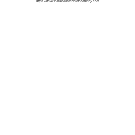
https://www.instaladoresdetelecomhoy.com