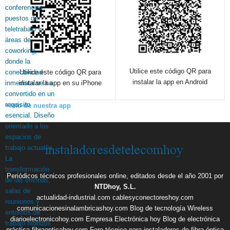
Utilice este código QR para
Utilice este código QR para
instalar la app en Android
instalar la app en su iPhone
+info de nuestra app
Periódicos técnicos profesionales online, editados desde el año 2001 por
NTDhoy, S.L.
actualidad-industrial.com
cablesyconectoreshoy.com
comunicacionesinalambricashoy.com
Blog de tecnología Wireless
diarioelectronicohoy.com
Empresa Electrónica hoy
Blog de electrónica
práctica
fibraopticahoy.com
Foro técnico para instaladores de fibra óptica