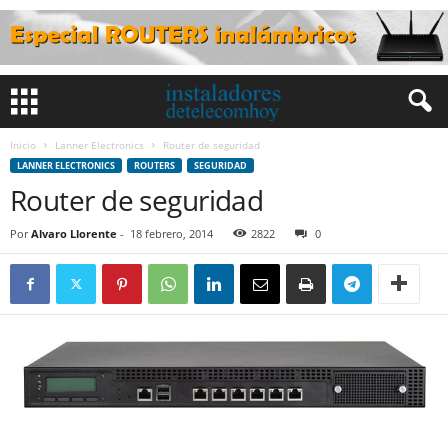
Inicio
Lanner Electronics
Router de seguridad
LANNER ELECTRONICS
ROUTERS
SEGURIDAD
Router de seguridad
Por
Alvaro Llorente
-
18 febrero, 2014
2822
0