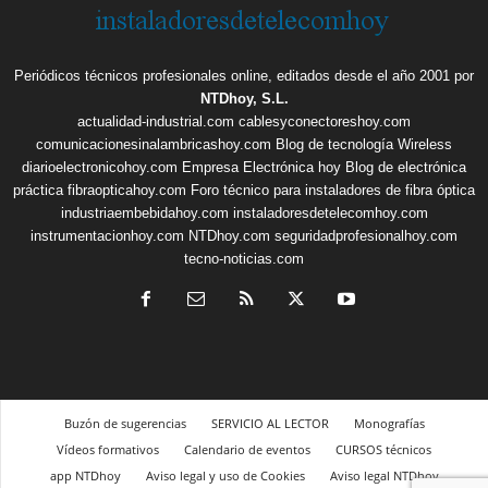
Periódicos técnicos profesionales online, editados desde el año 2001 por
NTDhoy, S.L.
actualidad-industrial.com
cablesyconectoreshoy.com
comunicacionesinalambricashoy.com
Blog de tecnología Wireless
diarioelectronicohoy.com
Empresa Electrónica hoy
Blog de electrónica
práctica
fibraopticahoy.com
Foro técnico para instaladores de fibra óptica
industriaembebidahoy.com
instaladoresdetelecomhoy.com
instrumentacionhoy.com
NTDhoy.com
seguridadprofesionalhoy.com
tecno-noticias.com
Buzón de sugerencias
SERVICIO AL LECTOR
Monografías
Vídeos formativos
Calendario de eventos
CURSOS técnicos
app NTDhoy
Aviso legal y uso de Cookies
Aviso legal NTDhoy