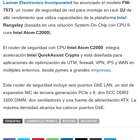
Lanner Electronics Incorporated
ha anunciado el modelo
FW-
7573
, un router de seguridad de red para montaje en rack
1U
de
alto rendimiento que utiliza capacidades de la plataforma
Intel
Rangeley
(basada en una solución System-On-Chip con CPU 8-
core
Intel Atom C2000
).
El router de seguridad con CPU
Intel Atom C2000
integra
aceleración
Intel QuickAssist Crypto
y está diseñada para
aplicaciones de optimización de UTM, firewall, VPN, IPS y WAN en
múltiples entornos, desde pymes a grandes
empresas
.
Este router de seguridad incluye seis puertos GbE LAN, un slot de
expansión NIC de tercera generación PCIe x 8, dos ECC DDR3
1600 DIMM, dos ventiladores y una fuente de alimentación ATX. La
máxima densidad alcanza los catorce puertos GbE.
ETIQUETAS
LANNER ELECTRONICS
ROUTERS
SEGURIDAD