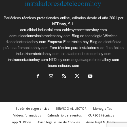
Periódicos técnicos profesionales online, editados desde el año 2001 por
NTDhoy, S.L.
actualidad-industrial.com
cablesyconectoreshoy.com
comunicacionesinalambricashoy.com
Blog de tecnología Wireless
diarioelectronicohoy.com
Empresa Electrónica hoy
Blog de electrónica
práctica
fibraopticahoy.com
Foro técnico para instaladores de fibra óptica
industriaembebidahoy.com
instaladoresdetelecomhoy.com
instrumentacionhoy.com
NTDhoy.com
seguridadprofesionalhoy.com
tecno-noticias.com
Buzón de sugerencias
SERVICIO AL LECTOR
Monografías
Vídeos formativos
Calendario de eventos
CURSOS técnicos
app NTDhoy
Aviso legal y uso de Cookies
Aviso legal NTDhoy