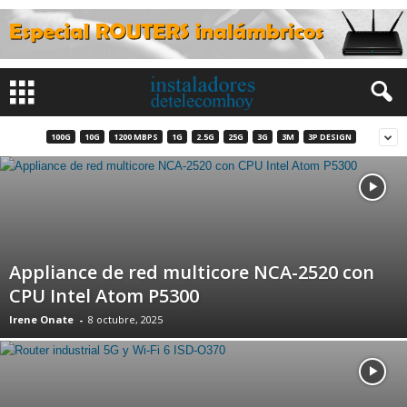
100G
10G
1200 MBPS
1G
2.5G
25G
3G
3M
3P DESIGN
Appliance de red multicore NCA-2520 con
CPU Intel Atom P5300
Irene Onate
-
8 octubre, 2025