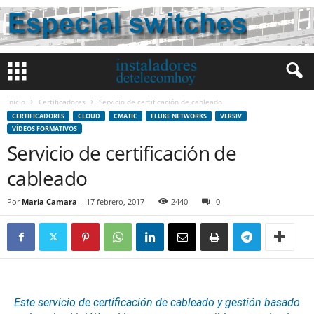
Inicio
Certificadores
Servicio de certificación de cableado
CERTIFICADORES
CLOUD
CMATIC
FLUKE NETWORKS
VERSIV
VÍDEOS FORMATIVOS
Servicio de certificación de
cableado
Por
Maria Camara
-
17 febrero, 2017
2440
0
Este servicio de
certificación
de cableado y gestión basado