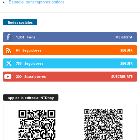
Especial transceptores ópticos
Redes sociales
1,031
Fans
ME GUSTA
64
Seguidores
SEGUIR
753
Seguidores
SEGUIR
200
Suscriptores
SUSCRIBIRTE
app de la editorial NTDhoy