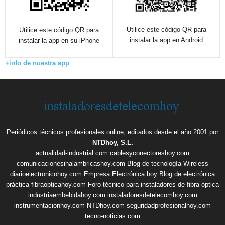
Utilice este código QR para
Utilice este código QR para
instalar la app en Android
instalar la app en su iPhone
+info de nuestra app
Periódicos técnicos profesionales online, editados desde el año 2001 por
NTDhoy, S.L.
actualidad-industrial.com
cablesyconectoreshoy.com
comunicacionesinalambricashoy.com
Blog de tecnología Wireless
diarioelectronicohoy.com
Empresa Electrónica hoy
Blog de electrónica
práctica
fibraopticahoy.com
Foro técnico para instaladores de fibra óptica
industriaembebidahoy.com
instaladoresdetelecomhoy.com
instrumentacionhoy.com
NTDhoy.com
seguridadprofesionalhoy.com
tecno-noticias.com