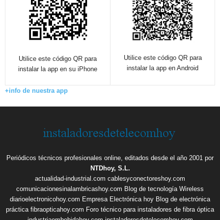
Utilice este código QR para
Utilice este código QR para
instalar la app en Android
instalar la app en su iPhone
+info de nuestra app
Periódicos técnicos profesionales online, editados desde el año 2001 por
NTDhoy, S.L.
actualidad-industrial.com
cablesyconectoreshoy.com
comunicacionesinalambricashoy.com
Blog de tecnología Wireless
diarioelectronicohoy.com
Empresa Electrónica hoy
Blog de electrónica
práctica
fibraopticahoy.com
Foro técnico para instaladores de fibra óptica
industriaembebidahoy.com
instaladoresdetelecomhoy.com