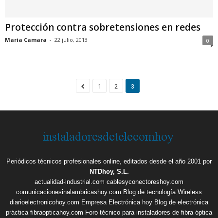
Protección contra sobretensiones en redes
Maria Camara
-
22 julio, 2013
0
1
2
3
Periódicos técnicos profesionales online, editados desde el año 2001 por
NTDhoy, S.L.
actualidad-industrial.com
cablesyconectoreshoy.com
comunicacionesinalambricashoy.com
Blog de tecnología Wireless
diarioelectronicohoy.com
Empresa Electrónica hoy
Blog de electrónica
práctica
fibraopticahoy.com
Foro técnico para instaladores de fibra óptica