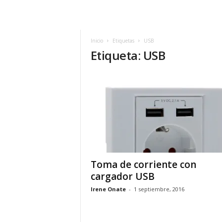
m
h
o
y
Inicio
Etiquetas
USB
Etiqueta: USB
.
c
o
m
Toma de corriente con
cargador USB
Irene Onate
-
1 septiembre, 2016