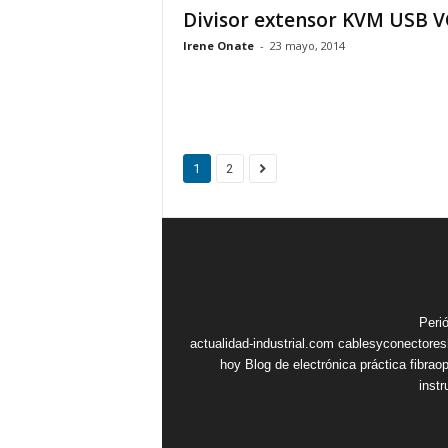
Divisor extensor KVM USB 
Irene Onate
-
23 mayo, 2014
1
2
Peri
actualidad-industrial.com
cablesyconectore
hoy
Blog de electrónica práctica
fibrao
inst