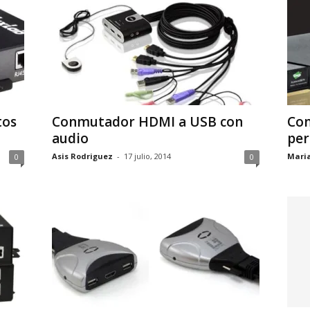
tos
Conmutador HDMI a USB con
Con
audio
per
Asis Rodriguez
-
17 julio, 2014
Mari
0
0