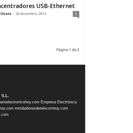
centradores USB-Ethernet
 Onate
-
20 diciembre, 2013
0
Página 1 de 2
 S.L.
iarioelectronicohoy.com
Empresa Electrónica
ahoy.com
instaladoresdetelecomhoy.com
s.com