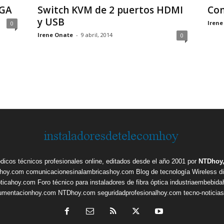
VGA
Switch KVM de 2 puertos HDMI
Con
y USB
Irene
0
Irene Onate
-
9 abril, 2014
0
ódicos técnicos profesionales online, editados desde el año 2001 por
NTDhoy,
shoy.com
comunicacionesinalambricashoy.com
Blog de tecnología Wireless
d
pticahoy.com
Foro técnico para instaladores de fibra óptica
industriaembebid
rumentacionhoy.com
NTDhoy.com
seguridadprofesionalhoy.com
tecno-noticia