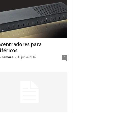
centradores para
iféricos
a Camara
-
30 junio, 2014
0