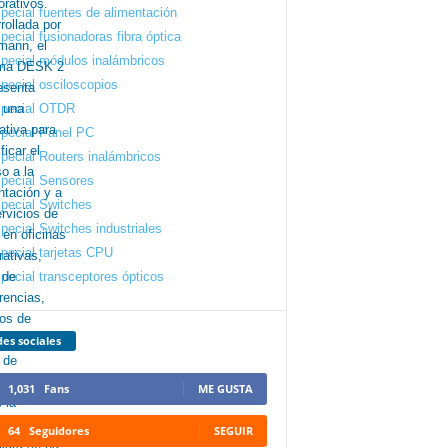
pecial fuentes de alimentación
pecial fusionadoras fibra óptica
pecial módulos inalámbricos
pecial osciloscopios
pecial OTDR
pecial Panel PC
pecial Routers inalámbricos
pecial Sensores
pecial Switches
pecial Switches industriales
pecial tarjetas CPU
pecial transceptores ópticos
es sociales
1,031
Fans
ME GUSTA
64
Seguidores
SEGUIR