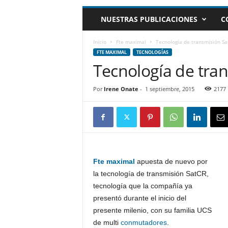
m
NUESTRAS PUBLICACIONES
C
h
o
y
Inicio
Fte maximal
Tecnología de transmisión Sa
.
FTE MAXIMAL
TECNOLOGÍAS
c
Tecnología de tra
o
m
Por
Irene Onate
-
1 septiembre, 2015
2177
Fte maximal
apuesta de nuevo por
la tecnología de transmisión SatCR,
tecnología que la compañía ya
presentó durante el inicio del
presente milenio, con su familia UCS
de multi
conmutadores
.