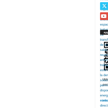
app
Uti
par
+info