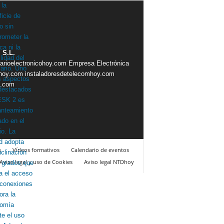
 S.L.
iarioelectronicohoy.com
Empresa Electrónica
ahoy.com
instaladoresdetelecomhoy.com
s.com
s
Vídeos formativos
Calendario de eventos
Aviso legal y uso de Cookies
Aviso legal NTDhoy