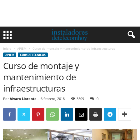
Inicio
APIEM
Curso de montaje y mantenimiento de infraestructuras
APIEM
CURSOS TÉCNICOS
Curso de montaje y
mantenimiento de
infraestructuras
Por
Alvaro Llorente
-
6 febrero, 2018
3509
0