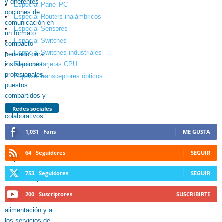
Especial Panel PC
Especial Routers inalámbricos
Especial Sensores
Especial Switches
Especial Switches industriales
Especial tarjetas CPU
Especial transceptores ópticos
Redes sociales
1,031
Fans
ME GUSTA
64
Seguidores
SEGUIR
753
Seguidores
SEGUIR
200
Suscriptores
SUSCRIBIRTE