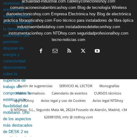
actualidad-industrial.com
cablesyconectoreshoy.com
comunicacionesinalambricashoy.com
Blog de tecnología Wireless
diarioelectronicohoy.com
Empresa Electrónica hoy
Blog de electrónica
práctica
fibraopticahoy.com
Foro técnico para instaladores de fibra óptica
industriaembebidahoy.com
instaladoresdetelecomhoy.com
instrumentacionhoy.com
NTDhoy.com
seguridadprofesionalhoy.com
tecno-noticias.com
Buzón de sugerencias
SERVICIO AL LECTOR
Monografías
Vídeos formativos
Calendario de eventos
CURSOS técnicos
app NTDhoy
Aviso legal y uso de Cookies
Aviso legal NTDhoy
© NTDhoy, S.L., Segundo Mata 4A, 28224 Pozuelo de Alarcón, Madrid, +34
626981059, info @ ntdhoy.com