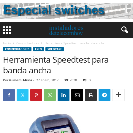
Inicio
Comprobadores
Herramienta Speedtest para banda ancha
COMPROBADORES
EXFO
SOFTWARE
Herramienta Speedtest para
banda ancha
Por
Guillem Alsina
-
27 enero, 2017
2638
0