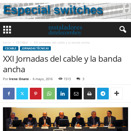
Inicio
CECABLE
XXI Jornadas del cable y la banda ancha
CECABLE
JORNADAS TÉCNICAS
XXI Jornadas del cable y la banda
ancha
Por
Irene Onate
-
6 mayo, 2016
1513
3