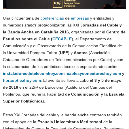
Una cincuentena de
conferencias
de
empresas
y entidades y
numerosos
stands
protagonizaron las XXI
Jornadas del Cable y
la Banda Ancha en Cataluña 2016
, organizadas por el
Centro de
Estudios sobre el Cable (
CECABLE
), el Departamento de
Comunicación y el Observatorio de la Comunicación Científica de
la Universidad Pompeu Fabra (
UPF
) y
Acotec
(Asociación
Catalana de Operadores de Telecomunicaciones por Cable) y con
la colaboración de los periódicos técnicos especializados online
instaladoresdetelecomhoy.com
,
cablesyconectoreshoy.com
y
fibraopticahoy.com
. El evento se llevó a cabo
el 3 y 5 de mayo
de 2016
en el 22@ de Barcelona (Auditorio del Campus del
Poblenou, que reúne la
Facultad de Comunicación y la Escuela
Superior Politécnica
).
Estas XXI Jornadas del cable y la banda ancha contaron también
con el apoyo de la
Escuela Universitaria Mediterrani
de la
Universidad de Girona, la Facultad de Comunicación y Relaciones