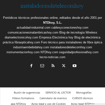
Periódicos técnicos profesionales online, editados desde el año 2001 por
NTDhoy, S.L.
actualidad-industrial.com
cablesyconectoreshoy.com
comunicacionesinalambricashoy.com
Blog de tecnología Wireless
diarioelectronicohoy.com
Empresa Electrónica hoy
Blog de electrónica
práctica
fibraopticahoy.com
Foro técnico para instaladores de fibra óptica
industriaembebidahoy.com
instaladoresdetelecomhoy.com
instrumentacionhoy.com
NTDhoy.com
seguridadprofesionalhoy.com
tecno-noticias.com
Buzón de sugerencias
SERVICIO AL LECTOR
Monografías
Vídeos formativos
Calendario de eventos
CURSOS técnicos
app NTDhoy
Aviso legal y uso de Cookies
Aviso legal NTDhoy