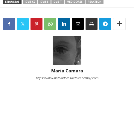
ETIQUETAS
DVB-C2
DVB-S
DVB-T
MEDIDORES
PEAKTECH
Maria Camara
https://www.instaladoresdetelecomhoy.com