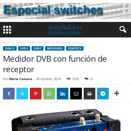
Inicio
DVB-C2
Medidor DVB con función de receptor
DVB-C2
DVB-S
DVB-T
MEDIDORES
PEAKTECH
Medidor DVB con función de
receptor
Por
Maria Camara
-
30 octubre, 2014
1532
0