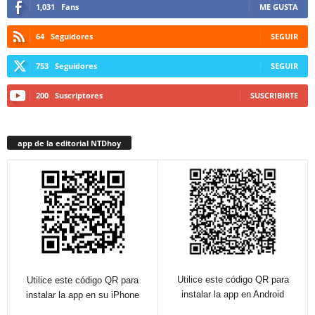
1,031
Fans
ME GUSTA
64
Seguidores
SEGUIR
753
Seguidores
SEGUIR
200
Suscriptores
SUSCRIBIRTE
app de la editorial NTDhoy
Utilice este código QR para
Utilice este código QR para
instalar la app en Android
instalar la app en su iPhone