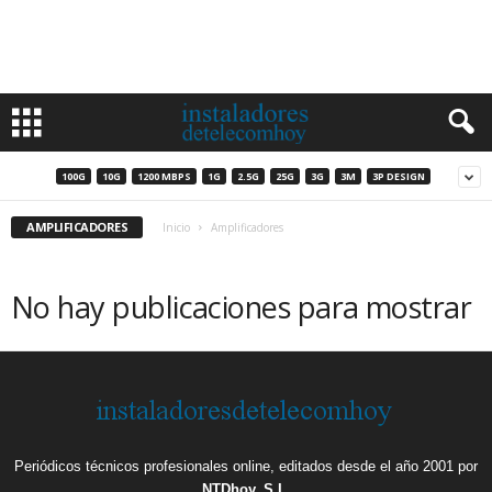
100G
10G
1200 MBPS
1G
2.5G
25G
3G
3M
3P DESIGN
AMPLIFICADORES
Inicio
Amplificadores
No hay publicaciones para mostrar
Periódicos técnicos profesionales online, editados desde el año 2001 por
NTDhoy, S.L.