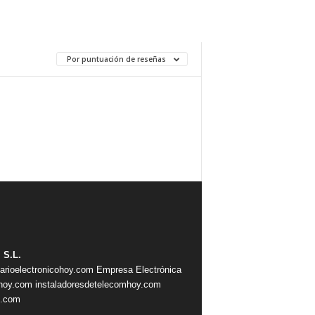
Por puntuación de reseñas
 S.L.
iarioelectronicohoy.com
Empresa Electrónica
ahoy.com
instaladoresdetelecomhoy.com
s.com