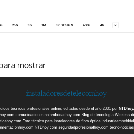
5G
25G
3G
3M
3P DESIGN
400G
4G
 para mostrar
ódicos técnicos profesionales online, editados desde el año 2001 por
NTDhoy,
shoy.com
comunicacionesinalambricashoy.com
Blog de tecnología Wireless
d
pticahoy.com
Foro técnico para instaladores de fibra óptica
industriaembebid
rumentacionhoy.com
NTDhoy.com
seguridadprofesionalhoy.com
tecno-noticia