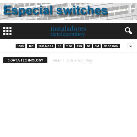
100G
10G
1200 MBPS
1G
2.5G
25G
3G
3M
3P DESIGN
C-DATA TECHNOLOGY
Inicio
C-Data Technology