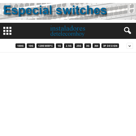
100G
10G
1200 MBPS
1G
2.5G
25G
3G
3M
3P DESIGN