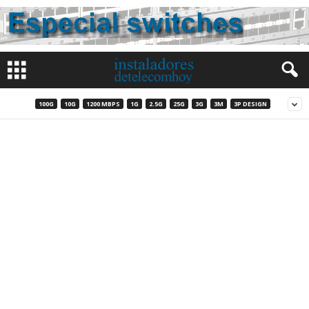
100G
10G
1200 MBPS
1G
2.5G
25G
3G
3M
3P DESIGN